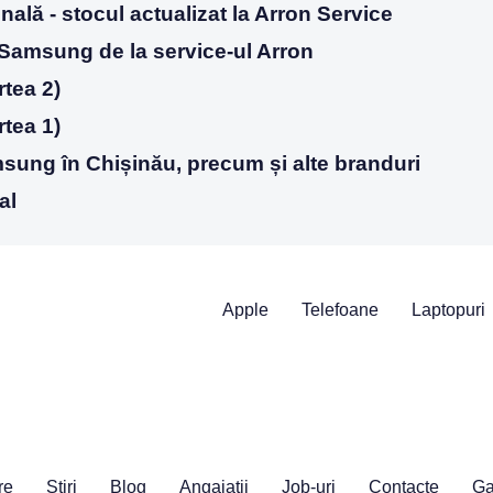
ală - stocul actualizat la Arron Service
e Samsung de la service-ul Arron
tea 2)
tea 1)
sung în Chișinău, precum și alte branduri
al
Apple
Telefoane
Laptopuri
re
Stiri
Blog
Angajații
Job-uri
Contacte
Ga