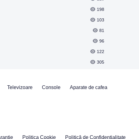
198
103
81
96
122
305
Televizoare
Console
Aparate de cafea
ranție
Politica Cookie
Politică de Confidențialitate