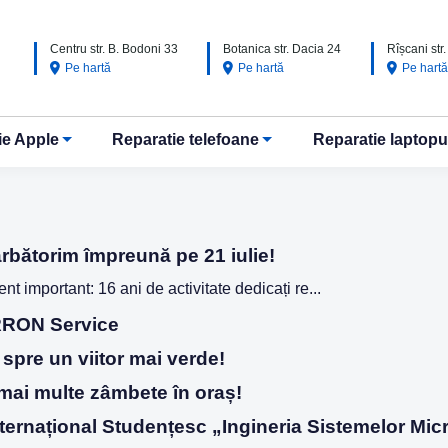
Centru str. B. Bodoni 33
Botanica str. Dacia 24
Rîșcani str
Pe hartă
Pe hartă
Pe hart
ie Apple
Reparatie telefoane
Reparatie laptopu
rbătorim împreună pe 21 iulie!
mportant: 16 ani de activitate dedicați re...
ARRON Service
spre un viitor mai verde!
mai multe zâmbete în oraș!
ternațional Studențesc „Ingineria Sistemelor Mi