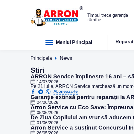
Timpul trece garanția
rămîne
Reparat
Meniul Principal
Principala
News
Stiri
ARRON Service împlinește 16 ani – să
14/07/2026
Pe 21 iulie, ARRON Service marchează un moment i
Abonează-te
Garanție extinsă pentru reparații la 
24/06/2026
Arron Service cu Eco Save: Împreuna 
05/06/2026
De Ziua Copilului am vrut să aducem 
01/06/2026
Arron Service a susținut Concursul In
26/05/2026