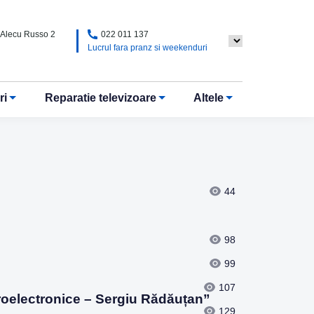
. Alecu Russo 2
022 011 137
ă
Lucrul fara pranz si weekenduri
ri
Reparatie televizoare
Altele
44
98
99
107
croelectronice – Sergiu Rădăuțan”
129