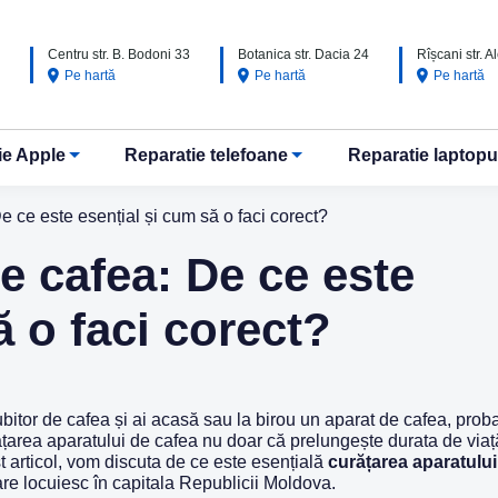
Centru str. B. Bodoni 33
Botanica str. Dacia 24
Rîșcani str. 
Pe hartă
Pe hartă
Pe hartă
ie Apple
Reparatie telefoane
Reparatie laptopu
e ce este esențial și cum să o faci corect?
e cafea: De ce este
ă o faci corect?
bitor de cafea și ai acasă sau la birou un aparat de cafea, probabi
ățarea aparatului de cafea nu doar că prelungește durata de viață
st articol, vom discuta de ce este esențială
curățarea aparatului
re locuiesc în capitala Republicii Moldova.