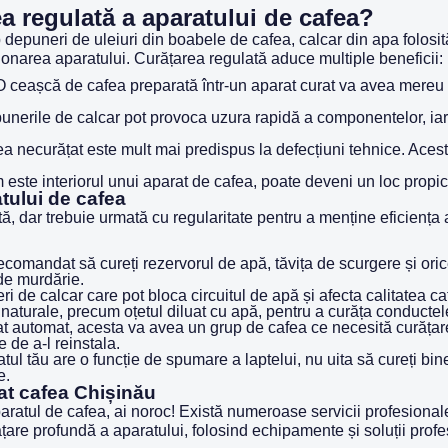
a regulată a aparatului de cafea?
epuneri de uleiuri din boabele de cafea, calcar din apa folosită
cționarea aparatului. Curățarea regulată aduce multiple beneficii:
 ceașcă de cafea preparată într-un aparat curat va avea mereu 
nerile de calcar pot provoca uzura rapidă a componentelor, iar 
a necurățat este mult mai predispus la defecțiuni tehnice. Ace
ste interiorul unui aparat de cafea, poate deveni un loc propice
tului de cafea
 dar trebuie urmată cu regularitate pentru a menține eficiența ac
recomandat să cureți rezervorul de apă, tăvița de scurgere și ori
de murdărie.
 de calcar care pot bloca circuitul de apă și afecta calitatea caf
 naturale, precum oțetul diluat cu apă, pentru a curăța conductel
t automat, acesta va avea un grup de cafea ce necesită curățare
 de a-l reinstala.
ul tău are o funcție de spumare a laptelui, nu uita să cureți bine
e.
rat cafea Chișinău
aparatul de cafea, ai noroc! Există numeroase servicii profesiona
rățare profundă a aparatului, folosind echipamente și soluții pro