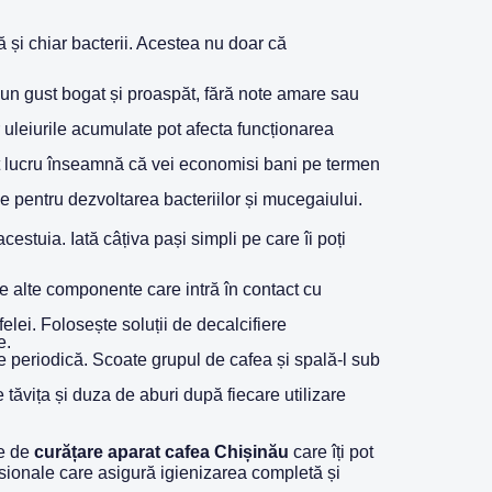
 și chiar bacterii. Acestea nu doar că
un gust bogat și proaspăt, fără note amare sau
uleiurile acumulate pot afecta funcționarea
st lucru înseamnă că vei economisi bani pe termen
 pentru dezvoltarea bacteriilor și mucegaiului.
estuia. Iată câțiva pași simpli pe care îi poți
ce alte componente care intră în contact cu
elei. Folosește soluții de decalcifiere
e.
 periodică. Scoate grupul de cafea și spală-l sub
 tăvița și duza de aburi după fiecare utilizare
le de
curățare aparat cafea Chișinău
care îți pot
fesionale care asigură igienizarea completă și