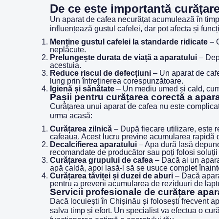
De ce este importantă curățare
Un aparat de cafea necurățat acumulează în timp d
influențează gustul cafelei, dar pot afecta și fun
Menține gustul cafelei la standarde ridicate
– O
neplăcute.
Prelungește durata de viață a aparatului
– Depu
acestuia.
Reduce riscul de defecțiuni
– Un aparat de cafe
lung prin întreținerea corespunzătoare.
Igienă și sănătate
– Un mediu umed și cald, cum e
Pașii pentru curățarea corectă a apara
Curățarea unui aparat de cafea nu este complicată,
urma acasă:
Curățarea zilnică
– După fiecare utilizare, este 
cafeaua. Acest lucru previne acumularea rapidă 
Decalcifierea aparatului
– Apa dură lasă depuneri
recomandate de producător sau poți folosi soluții
Curățarea grupului de cafea
– Dacă ai un apara
apă caldă, apoi lasă-l să se usuce complet înainte
Curățarea tăviței și duzei de aburi
– Dacă aparat
pentru a preveni acumularea de reziduuri de lapt
Servicii profesionale de curățare apa
Dacă locuiești în Chișinău și folosești frecvent 
salva timp și efort. Un specialist va efectua o cu