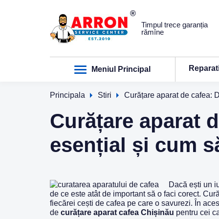
Timpul trece garanția
rămîne
Reparat
Meniul Principal
Principala
Stiri
Curățare aparat de cafea: D
Curățare aparat d
esențial și cum s
Dacă ești un iu
de ce este atât de important să o faci corect. Cur
fiecărei cești de cafea pe care o savurezi. În ace
de
curățare aparat cafea Chișinău
pentru cei ca