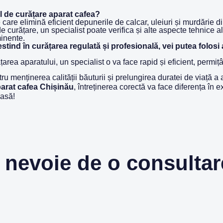
al de curățare aparat cafea?
te care elimină eficient depunerile de calcar, uleiuri și murdărie
e curățare, un specialist poate verifica și alte aspecte tehnice a
minente.
estind în curățarea regulată și profesională, vei putea folosi 
țarea aparatului, un specialist o va face rapid și eficient, permițâ
 menținerea calității băuturii și prelungirea duratei de viață a a
parat cafea Chișinău
, întreținerea corectă va face diferența în 
oasă!
 nevoie de o consulta