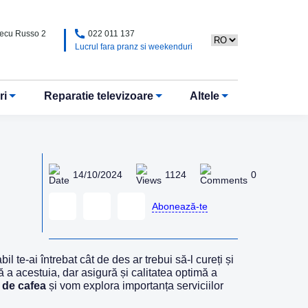
Alecu Russo 2
022 011 137
Lucrul fara pranz si weekenduri
ri
Reparatie televizoare
Altele
14/10/2024
1124
0
Abonează-te
l te-ai întrebat cât de des ar trebui să-l cureți și
 a acestuia, dar asigură și calitatea optimă a
 de cafea
și vom explora importanța serviciilor