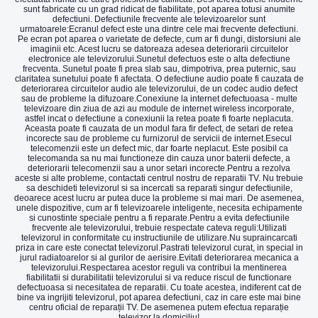
sunt fabricate cu un grad ridicat de fiabilitate, pot aparea totusi anumite
defectiuni. Defectiunile frecvente ale televizoarelor sunt
urmatoarele:Ecranul defect este una dintre cele mai frecvente defectiuni.
Pe ecran pot aparea o varietate de defecte, cum ar fi dungi, distorsiuni ale
imaginii etc. Acest lucru se datoreaza adesea deteriorarii circuitelor
electronice ale televizorului.Sunetul defectuos este o alta defectiune
frecventa. Sunetul poate fi prea slab sau, dimpotriva, prea puternic, sau
claritatea sunetului poate fi afectata. O defectiune audio poate fi cauzata de
deteriorarea circuitelor audio ale televizorului, de un codec audio defect
sau de probleme la difuzoare.Conexiune la internet defectuoasa - multe
televizoare din ziua de azi au module de internet wireless incorporate,
astfel incat o defectiune a conexiunii la retea poate fi foarte neplacuta.
Aceasta poate fi cauzata de un modul fara fir defect, de setari de retea
incorecte sau de probleme cu furnizorul de servicii de internet.Esecul
telecomenzii este un defect mic, dar foarte neplacut. Este posibil ca
telecomanda sa nu mai functioneze din cauza unor baterii defecte, a
deteriorarii telecomenzii sau a unor setari incorecte.Pentru a rezolva
aceste si alte probleme, contactati centrul nostru de reparatii TV. Nu trebuie
sa deschideti televizorul si sa incercati sa reparati singur defectiunile,
deoarece acest lucru ar putea duce la probleme si mai mari. De asemenea,
unele dispozitive, cum ar fi televizoarele inteligente, necesita echipamente
si cunostinte speciale pentru a fi reparate.Pentru a evita defectiunile
frecvente ale televizorului, trebuie respectate cateva reguli:Utilizati
televizorul in conformitate cu instructiunile de utilizare.Nu supraincarcati
priza in care este conectat televizorul.Pastrati televizorul curat, in special in
jurul radiatoarelor si al gurilor de aerisire.Evitati deteriorarea mecanica a
televizorului.Respectarea acestor reguli va contribui la mentinerea
fiabilitatii si durabilitatii televizorului si va reduce riscul de functionare
defectuoasa si necesitatea de reparatii. Cu toate acestea, indiferent cat de
bine va ingrijiti televizorul, pot aparea defectiuni, caz in care este mai bine
centru oficial de reparații TV. De asemenea putem efectua reparație
televizor la domiciliu!