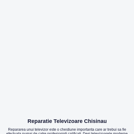
Reparatie Televizoare Chisinau
Repararea unui televizor este o chestiune importanta care ar trebui sa fie
efectuata numai de catre profesionisti calificati. Desi televizoarele moderne