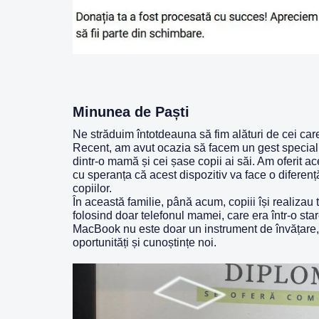
Minunea de Paști
Ne străduim întotdeauna să fim alături de cei care
Recent, am avut ocazia să facem un gest special 
dintr-o mamă și cei șase copii ai săi. Am oferit a
cu speranța că acest dispozitiv va face o diferenț
copiilor.
În această familie, până acum, copiii își realizau 
folosind doar telefonul mamei, care era într-o sta
MacBook nu este doar un instrument de învățare, c
oportunități și cunoștințe noi.