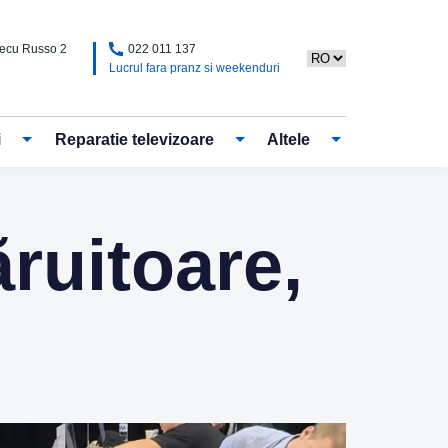
Alecu Russo 2
022 011 137
Lucrul fara pranz si weekenduri
i
Reparatie televizoare
Altele
ruitoare,