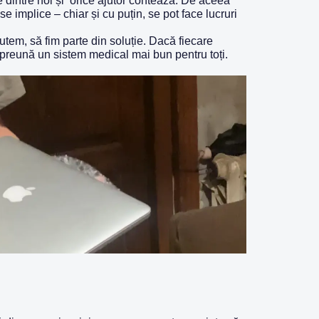
 dintre noi și orice ajutor contează. De aceea
 implice – chiar și cu puțin, se pot face lucruri
utem, să fim parte din soluție. Dacă fiecare
mpreună un sistem medical mai bun pentru toți.