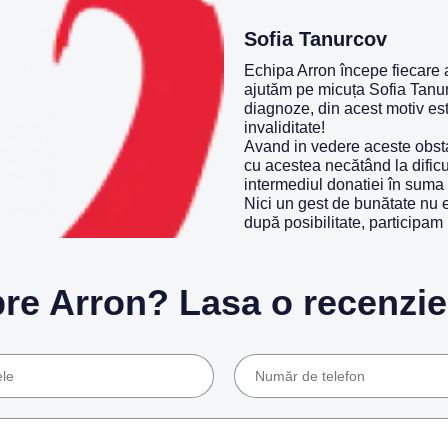
Sofia Tanurcov
Echipa Arron începe fiecare a
ajutăm pe micuța Sofia Tanurc
diagnoze, din acest motiv est
invaliditate!
Avand in vedere aceste obstac
cu acestea necătând la dificul
intermediul donatiei în suma 
Nici un gest de bunătate nu es
după posibilitate, participam
pre Arron? Lasa o recenzie