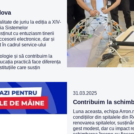
dova
itate de juriu la ediția a XIV-
ria Sistemelor
nut cu entuziasm tinerii
cesorii electronice, dar și
 în cadrul service-ului
logie și să contribuim la
ucația practică face diferența
tituțiile care susțin
31.03.2025
Contribuim la schimb
Luna aceasta, echipa Arron.m
condițiilor din spitalele din
renovarea spitalelor, susți
gest modest, dar cu impact r