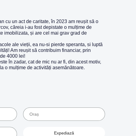
n cu un act de caritate, în 2023 am reușit să o
ov, căreia i-au fost depistate o mulțime de
e imobilizata, și are cel mai grav grad de
ole ale vieții, ea nu-si pierde speranta, si luptă
tăți! Am reușit să contribuim financiar, prin
de 4000 lei!
te în zadar, cat de mic nu ar fi, din acest motiv,
 la o mulțime de activități asemănătoare.
Expediază