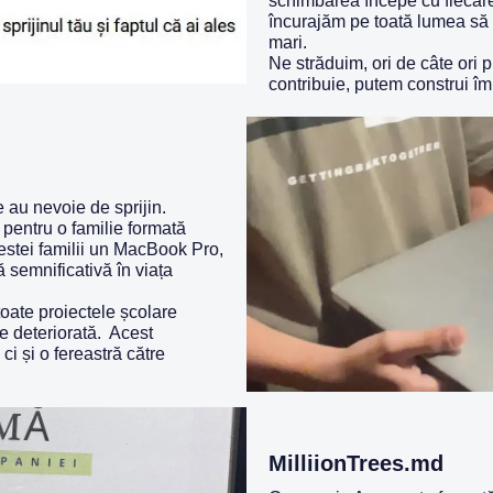
schimbarea începe cu fiecare
încurajăm pe toată lumea să se
mari.
Ne străduim, ori de câte ori p
contribuie, putem construi î
 au nevoie de sprijin.
pentru o familie formată
cestei familii un MacBook Pro,
ă semnificativă în viața
toate proiectele școlare
re deteriorată. Acest
i și o fereastră către
MilliionTrees.md