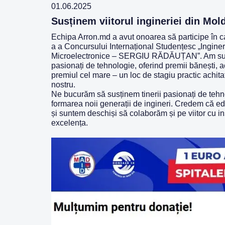
01.06.2025
Susținem viitorul ingineriei din Mol
Echipa Arron.md a avut onoarea să participe în cal
a a Concursului Internațional Studențesc „Ingine
Microelectronice – SERGIU RĂDĂUȚAN”. Am susți
pasionați de tehnologie, oferind premii bănești, ac
premiul cel mare – un loc de stagiu practic achitat
nostru.
Ne bucurăm să susținem tinerii pasionați de tehno
formarea noii generații de ingineri. Credem că ed
și suntem deschiși să colaborăm și pe viitor cu ins
excelența.