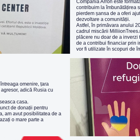
Compania Arron este formată
contribuim la îmbunătățirea so
pierdem șansa de a oferi ajuto
dezvoltare a comunității.
Astfel, în primăvara anului 2
cadrul miscării
MilliionTrees
plăcere nu doar de a inverzi t
de a contribui financiar prin
vor fi utilizate în scopuri de
întreaga omenire, țara
a agresor, adică Rusia cu
aseasca casa.
punct de donații pentru
a, am avut posibilitatea de a
azați o mare parte a