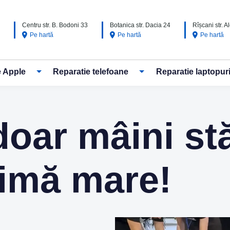
Centru str. B. Bodoni 33
Botanica str. Dacia 24
Rîșcani str. 
Pe hartă
Pe hartă
Pe hartă
e Apple
Reparatie telefoane
Reparatie laptopur
oar mâini stă
nimă mare!