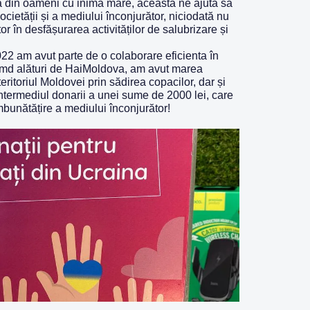
 din oameni cu inima mare, aceasta ne ajuta să
cietății și a mediului înconjurător, niciodată nu
r în desfășurarea activităților de salubrizare și
022 am avut parte de o colaborare eficienta în
.md
alături de HaiMoldova, am avut marea
eritoriul Moldovei prin sădirea copacilor, dar și
 intermediul donarii a unei sume de 2000 lei, care
 îmbunătățire a mediului înconjurător!