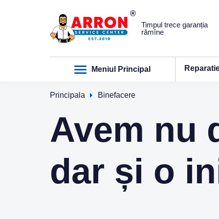
Timpul trece garanția
rămîne
Reparati
Meniul Principal
Principala
Binefacere
Avem nu d
dar și o i