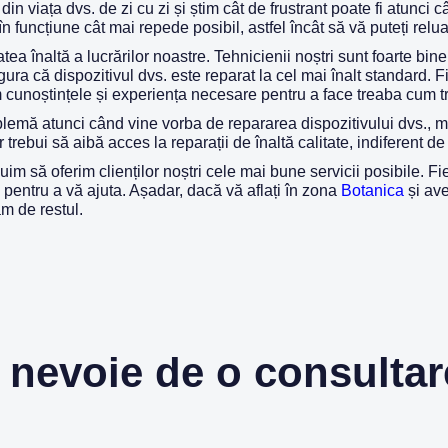
 din viața dvs. de zi cu zi și știm cât de frustrant poate fi atun
 funcțiune cât mai repede posibil, astfel încât să vă puteți relua 
tea înaltă a lucrărilor noastre. Tehnicienii noștri sunt foarte bine
a că dispozitivul dvs. este reparat la cel mai înalt standard. F
cunoștințele și experiența necesare pentru a face treaba cum t
lemă atunci când vine vorba de repararea dispozitivului dvs., mo
trebui să aibă acces la reparații de înaltă calitate, indiferent de
m să oferim clienților noștri cele mai bune servicii posibile. Fi
 pentru a vă ajuta. Așadar, dacă vă aflați în zona
Botanica
și ave
ăm de restul.
 nevoie de o consulta