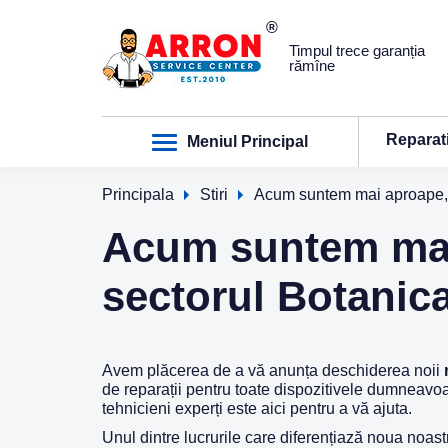
Timpul trece garanția
rămîne
Reparat
Meniul Principal
Principala
Stiri
Acum suntem mai aproape, 
Acum suntem mai
sectorul Botanica
Avem plăcerea de a vă anunța deschiderea noii
de reparații pentru toate dispozitivele dumneavoas
tehnicieni experți este aici pentru a vă ajuta.
Unul dintre lucrurile care diferențiază noua noast