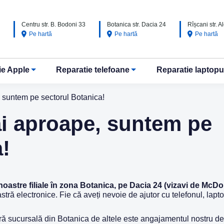
Centru str. B. Bodoni 33
Botanica str. Dacia 24
Rîșcani str. 
Pe hartă
Pe hartă
Pe hartă
ie Apple
Reparatie telefoane
Reparatie laptopu
suntem pe sectorul Botanica!
 aproape, suntem pe
!
noastre filiale în zona Botanica, pe Dacia 24 (vizavi de McDo
tră electronice. Fie că aveți nevoie de ajutor cu telefonul, lapto
ră sucursală din Botanica de altele este angajamentul nostru de a