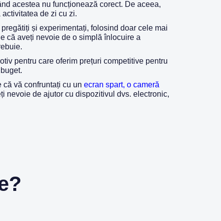
ci când acestea nu funcționează corect. De aceea,
activitatea de zi cu zi.
 pregătiți și experimentați, folosind doar cele mai
ie că aveți nevoie de o simplă înlocuire a
rebuie.
tiv pentru care oferim prețuri competitive pentru
 buget.
e că vă confruntați cu un
ecran spart, o cameră
ți nevoie de ajutor cu dispozitivul dvs. electronic,
re?