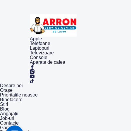
Apple
Telefoane
Laptopuri
Televizoare
Console
Aparate de cafea
Despre noi
Orașe
Prioritatile noastre
Binefacere
Stiri
Blog
Angajații
Job-uri
Contacte
Garanție