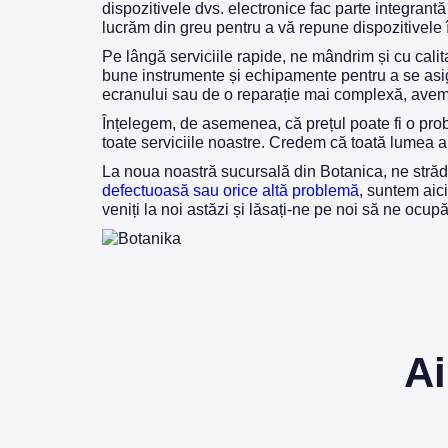
dispozitivele dvs. electronice fac parte integrantă
lucrăm din greu pentru a vă repune dispozitivele în
Pe lângă serviciile rapide, ne mândrim și cu calita
bune instrumente și echipamente pentru a se asigur
ecranului sau de o reparație mai complexă, avem 
Înțelegem, de asemenea, că prețul poate fi o prob
toate serviciile noastre. Credem că toată lumea ar 
La noua noastră sucursală din Botanica, ne strădui
defectuoasă sau orice altă problemă
, suntem aici
veniți la noi astăzi și lăsați-ne pe noi să ne ocup
Ai