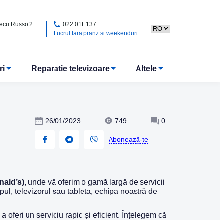
Alecu Russo 2
022 011 137
Lucrul fara pranz si weekenduri
ri
Reparatie televizoare
Altele
26/01/2023
749
0
Abonează-te
nald’s)
, unde vă oferim o gamă largă de servicii
pul, televizorul sau tableta, echipa noastră de
 oferi un serviciu rapid și eficient. Înțelegem că