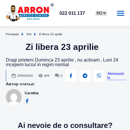
022 011 137
Principala
Stiri
Zi libera 23 aprilie
Zi libera 23 aprilie
Dragi prieteni Duminca 23 aprilie , nu activam . Luni 24
incepem lucrul in regim normal
Abonează-
23/04/2023
464
0
te
Автор статьи:
Carolina
Ai nevoie de o consultare?