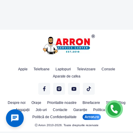
Apple
Telefoane
Laptopuri
Televizoare
Console
Aparate de cafea
Despre noi
Orașe
Prioritatile noastre
Binefacere
Stiri
Blog
Angajații
Job-uri
Contacte
Garanție
Politica Cookie
Politică de Confidențialitate
Arron.ro
Ⓒ Arron 2010-2026. Toate drepturile rezervate