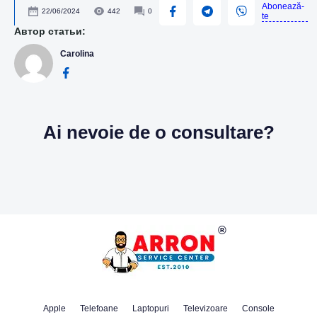
Abonează-
22/06/2024
442
0
te
Автор статьи:
Carolina
Ai nevoie de o consultare?
Apple
Telefoane
Laptopuri
Televizoare
Console