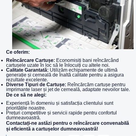
Ce oferim:
Reîncărcare Cartușe:
Economisiți bani reîncărcând
cartușele uzate în loc să le înlocuiți cu altele noi.
Calitate Garantată:
Utilizăm echipamente de ultimă
generație și cerneală de înaltă calitate pentru a asigura
rezultate excelente.
Diverse Tipuri de Cartușe:
Reîncărcăm cartușe pentru
imprimante laser și jet de cerneală, adaptate nevoilor tale.
De ce să ne alegi:
Experiență în domeniu și satisfacția clientului sunt
prioritățile noastre.
Prețuri competitive și servicii rapide pentru confortul
dumneavoastră.
Contactați-ne astăzi pentru o reîncărcare convenabilă
și eficientă a cartușelor dumneavoastră!