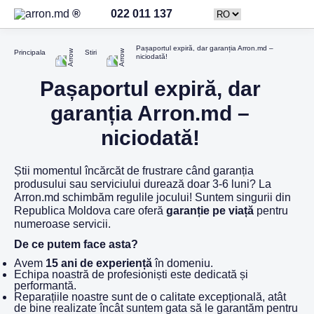
022 011 137
Pașaportul expiră, dar garanția Arron.md –
Principala
Stiri
niciodată!
Pașaportul expiră, dar
garanția Arron.md –
niciodată!
Știi momentul încărcăt de frustrare când garanția
produsului sau serviciului durează doar 3-6 luni? La
Arron.md schimbăm regulile jocului! Suntem singurii din
Republica Moldova care oferă
garanție pe viață
pentru
numeroase servicii.
De ce putem face asta?
Avem
15 ani de experiență
în domeniu.
Echipa noastră de profesioniști este dedicată și
performantă.
Reparațiile noastre sunt de o calitate excepțională, atât
de bine realizate încât suntem gata să le garantăm pentru