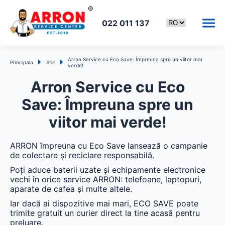
022 011 137
Arron Service cu Eco Save: Împreuna spre un viitor mai
Principala
Stiri
verde!
Arron Service cu Eco
Save: Împreuna spre un
viitor mai verde!
ARRON împreuna cu Eco Save lansează o campanie
de colectare și reciclare responsabilă.
Poți aduce baterii uzate și echipamente electronice
vechi în orice service ARRON: telefoane, laptopuri,
aparate de cafea și multe altele.
Iar dacă ai dispozitive mai mari, ECO SAVE poate
trimite gratuit un curier direct la tine acasă pentru
preluare.