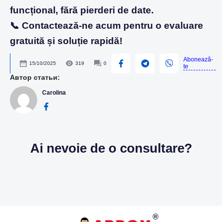
funcțional, fără pierderi de date.
📞 Contactează-ne acum pentru o evaluare
gratuită și soluție rapidă!
Abonează-
15/10/2025
319
0
te
Автор статьи:
Carolina
Ai nevoie de o consultare?