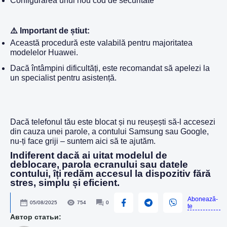
Configurarea unui nou cod de securitate
⚠️ Important de știut:
Această procedură este valabilă pentru majoritatea
modelelor Huawei.
Dacă întâmpini dificultăți, este recomandat să apelezi la
un specialist pentru asistență.
Dacă telefonul tău este blocat și nu reușești să-l accesezi
din cauza unei parole, a contului Samsung sau Google,
nu-ți face griji – suntem aici să te ajutăm.
Indiferent dacă ai uitat modelul de
deblocare, parola ecranului sau datele
contului, îți redăm accesul la dispozitiv fără
stres, simplu și eficient.
Abonează-
05/08/2025
754
0
te
Автор статьи: