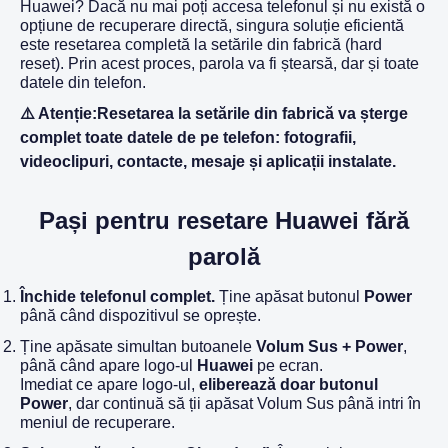
Huawei? Dacă nu mai poți accesa telefonul și nu există o
opțiune de recuperare directă, singura soluție eficientă
este resetarea completă la setările din fabrică (hard
reset). Prin acest proces, parola va fi ștearsă, dar și toate
datele din telefon.
⚠️ Atenție:Resetarea la setările din fabrică va șterge
complet toate datele de pe telefon: fotografii,
videoclipuri, contacte, mesaje și aplicații instalate.
Pași pentru resetare Huawei fără
parolă
Închide telefonul complet.
Ține apăsat butonul
Power
până când dispozitivul se oprește.
Ține apăsate simultan butoanele
Volum Sus + Power
,
până când apare logo-ul
Huawei
pe ecran.
Imediat ce apare logo-ul,
eliberează doar butonul
Power
, dar continuă să ții apăsat Volum Sus până intri în
meniul de recuperare.