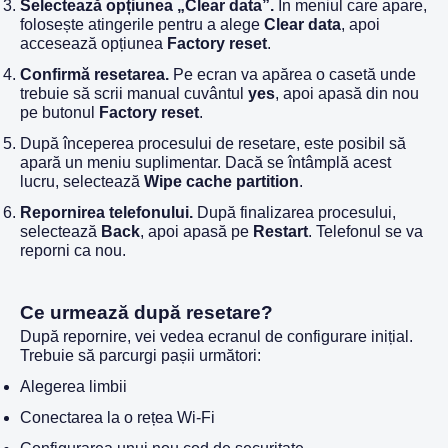
Selectează opțiunea „Clear data”.
În meniul care apare,
folosește atingerile pentru a alege
Clear data
, apoi
accesează opțiunea
Factory reset
.
Confirmă resetarea.
Pe ecran va apărea o casetă unde
trebuie să scrii manual cuvântul
yes
, apoi apasă din nou
pe butonul
Factory reset
.
După începerea procesului de resetare, este posibil să
apară un meniu suplimentar. Dacă se întâmplă acest
lucru, selectează
Wipe cache partition
.
Repornirea telefonului.
După finalizarea procesului,
selectează
Back
, apoi apasă pe
Restart
. Telefonul se va
reporni ca nou.
Ce urmează după resetare?
După repornire, vei vedea ecranul de configurare inițial.
Trebuie să parcurgi pașii următori:
Alegerea limbii
Conectarea la o rețea Wi-Fi