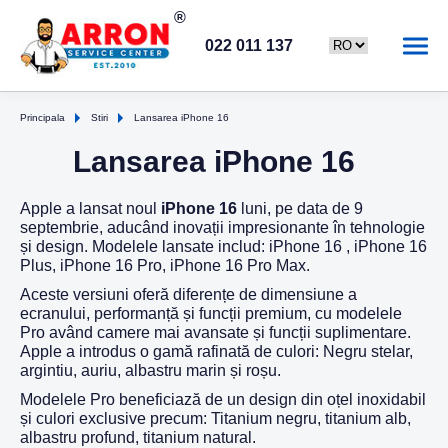
022 011 137
Principala
Stiri
Lansarea iPhone 16
Lansarea iPhone 16
Apple a lansat noul
iPhone 16
luni, pe data de 9
septembrie, aducând inovații impresionante în tehnologie
și design. Modelele lansate includ: iPhone 16 , iPhone 16
Plus, iPhone 16 Pro, iPhone 16 Pro Max.
Aceste versiuni oferă diferențe de dimensiune a
ecranului, performanță și funcții premium, cu modelele
Pro având camere mai avansate și funcții suplimentare.
Apple a introdus o gamă rafinată de culori: Negru stelar,
argintiu, auriu, albastru marin și roșu.
Modelele Pro beneficiază de un design din oțel inoxidabil
și culori exclusive precum: Titanium negru, titanium alb,
albastru profund, titanium natural.