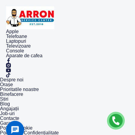
Apple
Telefoane
Laptopuri
Televizoare
Console
Aparate de cafea
Despre noi
Orașe
Prioritatile noastre
Binefacere
Stiri
Blog
Angajații
Job-uri
Contacte
Garanție
Politica Cookie
Politică de Confidențialitate