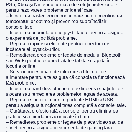
PS5, Xbox și Nintendo, urmată de soluții profesionale
pentru rezolvarea problemelor identificate.
– Înlocuirea pastei termoconductoare pentru menținerea
temperaturilor optime și prevenirea supraîncălzirii
consolei tale.
– Înlocuirea acumulatorului joystick-ului pentru a asigura
o experiență de joc fără probleme.
– Reparații rapide și eficiente pentru conectorii de
încărcare ai joystick-urilor.
– Remedierea problemelor legate de modulul Bluetooth
sau Wi-Fi pentru o conectivitate stabilă și rapidă în
jocurile online.
– Servicii profesionale de înlocuire a blocului de
alimentare pentru a te asigura că consola ta funcționează
fără probleme.
– Înlocuirea hard-disk-ului pentru extinderea spațiului de
stocare sau remedierea problemelor legate de acesta.
– Reparații și înlocuiri pentru porturile HDMI și USB,
pentru a asigura funcționalitatea completă a consolei tale.
– Curățarea profesională a consolei pentru eliminarea
prafului și a murdăriei acumulate în timp.
– Remedierea problemelor legate de placa video sau de
sunet pentru a asigura o experiență de gaming fără