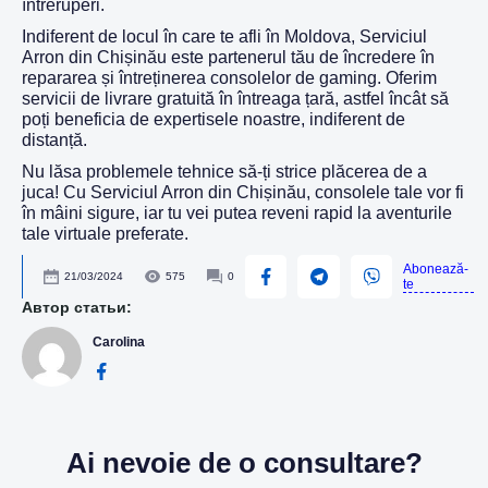
întreruperi.
Indiferent de locul în care te afli în Moldova, Serviciul
Arron din Chișinău este partenerul tău de încredere în
repararea și întreținerea consolelor de gaming. Oferim
servicii de livrare gratuită în întreaga țară, astfel încât să
poți beneficia de expertisele noastre, indiferent de
distanță.
Nu lăsa problemele tehnice să-ți strice plăcerea de a
juca! Cu Serviciul Arron din Chișinău, consolele tale vor fi
în mâini sigure, iar tu vei putea reveni rapid la aventurile
tale virtuale preferate.
Abonează-
21/03/2024
575
0
te
Автор статьи:
Carolina
Ai nevoie de o consultare?