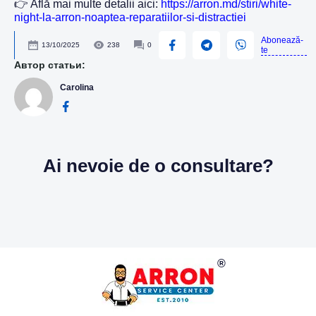
👉 Află mai multe detalii aici:
https://arron.md/stiri/white-
night-la-arron-noaptea-reparatiilor-si-distractiei
Abonează-
13/10/2025
238
0
te
Автор статьи:
Carolina
Ai nevoie de o consultare?