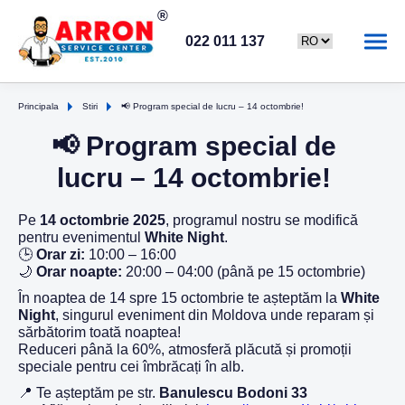
022 011 137
Principala
Stiri
📢 Program special de lucru – 14 octombrie!
📢 Program special de
lucru – 14 octombrie!
Pe
14 octombrie 2025
, programul nostru se modifică
pentru evenimentul
White Night
.
🕒
Orar zi:
10:00 – 16:00
🌙
Orar noapte:
20:00 – 04:00 (până pe 15 octombrie)
În noaptea de 14 spre 15 octombrie te așteptăm la
White
Night
, singurul eveniment din Moldova unde reparam și
sărbătorim toată noaptea!
Reduceri până la 60%, atmosferă plăcută și promoții
speciale pentru cei îmbrăcați în alb.
📍 Te așteptăm pe str.
Banulescu Bodoni 33