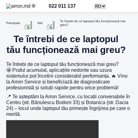
022 011 137
Te întrebi de ce laptopul tău funcționează mai
Principala
Stiri
greu?
Te întrebi de ce laptopul
tău funcționează mai greu?
Te întrebi de ce laptopul tău funcționează mai greu?
🤩 Praful acumulat, aplicațiile nedorite sau uzura
sistemului pot încetini considerabil performanța. 🔥 Vino
la Arron Service și beneficiază de diagnosticare
profesionistă și soluții rapide pentru orice problemă!
📍 Te așteptăm la Arron Service, cu locații convenabile în
Centru (str. Bănulescu Bodoni 33) și Botanica (str. Dacia
24) – locul unde laptopul tău primește îngrijirea pe care o
merită.