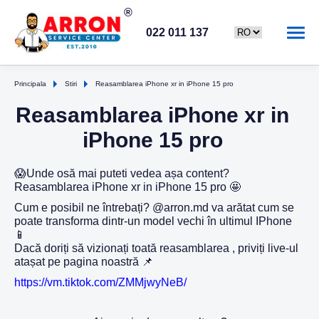
022 011 137
Principala
Stiri
Reasamblarea iPhone xr in iPhone 15 pro
Reasamblarea iPhone xr in
iPhone 15 pro
😱Unde osă mai puteti vedea așa content?
Reasamblarea iPhone xr in iPhone 15 pro 🤩
Cum e posibil ne întrebați? @arron.md va arătat cum se
poate transforma dintr-un model vechi în ultimul IPhone
📱
Dacă doriți să vizionați toată reasamblarea , priviți live-ul
atașat pe pagina noastră 📌
https://vm.tiktok.com/ZMMjwyNeB/