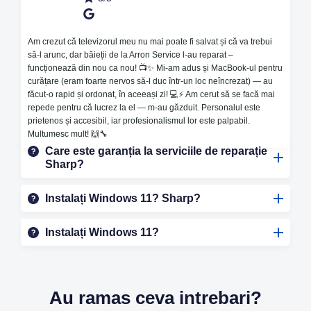
Întrebări frecvente
Am crezut că televizorul meu nu mai poate fi salvat și că va trebui
despre reparații
să-l arunc, dar băieții de la Arron Service l-au reparat –
funcționează din nou ca nou! 📺✨ Mi-am adus și MacBook-ul pentru
curățare (eram foarte nervos să-l duc într-un loc neîncrezat) — au
Sharp
făcut-o rapid și ordonat, în aceeași zi! 💻⚡️ Am cerut să se facă mai
repede pentru că lucrez la el — m-au găzduit. Personalul este
prietenos și accesibil, iar profesionalismul lor este palpabil.
Multumesc mult! 🙌🔧
Care este garanția la serviciile de reparație
Sharp?
Instalați Windows 11? Sharp?
Instalați Windows 11?
Au ramas ceva intrebari?