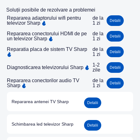
Soluții posibile de rezolvare a problemei
Repararea adaptorului wifi pentru
de la
Detalii
televizor Sharp
1 zi
Repararea conectorului HDMI de pe
de la
Detalii
un televizor Sharp
1 zi
Reparatia placa de sistem TV Sharp
de la
Detalii
1 zi
1-2
Diagnosticarea televizorului Sharp
Detalii
zile
Repararea conectorilor audio TV
de la
Detalii
Sharp
1 zi
Repararea antenei TV Sharp
Detalii
Schimbarea led televizor Sharp
Detalii