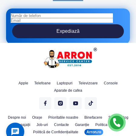
Expediază
Apple
Telefoane
Laptopuri
Televizoare
Console
Aparate de cafea
Despre noi
Orașe
Prioritatile noastre
Binefacere
Stiri
Blog
Angajații
Job-uri
Contacte
Garanție
Politica Cookie
Politică de Confidențialitate
Arron.ro