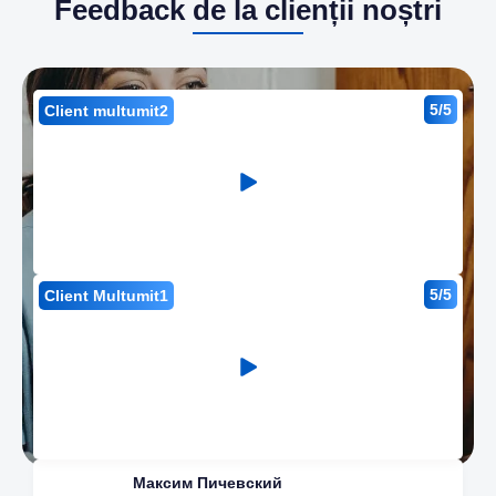
Feedback de la clienții noștri
5/5
Client multumit2
5/5
Client Multumit1
Максим Пичевский