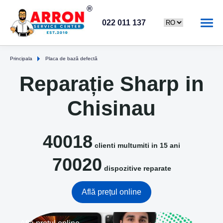
022 011 137
Principala
Placa de bază defectă
Reparație Sharp in
Chisinau
40018
clienti multumiti in 15 ani
70020
dispozitive reparate
Află prețul online