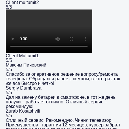
Client multumit2
5/5
Client Multumit1
5/5
Максим Пичевский
5/5
Спасибо за оперативное решение вопросу/ремонта
телефона. Обращался ранее с компом, в этот раз так
же все быстро и четко!
Sergiy Dumbrava
5/5
Дал на замену батареи в смартфоне, в тот же день
получи – работает отлично. Отличный сервис –
рекомендую!
Zurab Kosashvili
5/5
Отличный сервис. Рекомендую. Чинил телевизор.
Приемущества : гарантия 12 месяцев, курьер забрал