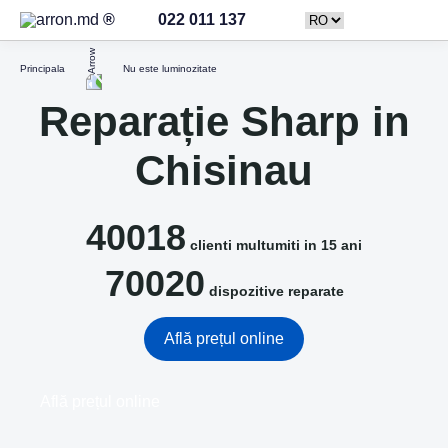
022 011 137
Principala
Nu este luminozitate
Reparație Sharp in
Chisinau
40018
clienti multumiti in 15 ani
70020
dispozitive reparate
Află prețul online
Află prețul online