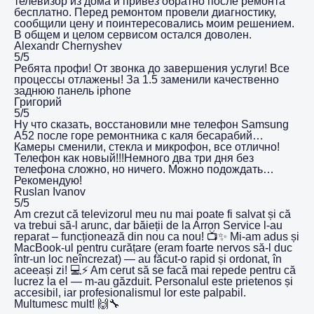
телевизор из дома и привез обратно после ремонта
бесплатно. Перед ремонтом провели диагностику,
сообщили цену и поинтересовались моим решением.
В общем и целом сервисом остался доволен.
Alexandr Chernyshev
5/5
Ребята профи! От звонка до завершения услуги! Все
процессы отлажены! За 1.5 заменили качественно
заднюю панель iphone
Григорий
5/5
Ну что сказать, восстановили мне телефон Samsung
A52 после горе ремонтника с каля бесарабий…
Камеры сменили, стекла и микрофон, все отлично!
Телефон как новый!!!Немного два три дня без
телефона сложно, но ничего. Можно подождать…
Рекомендую!
Ruslan Ivanov
5/5
Am crezut că televizorul meu nu mai poate fi salvat și că
va trebui să-l arunc, dar băieții de la Arron Service l-au
reparat – funcționează din nou ca nou! 📺✨ Mi-am adus și
MacBook-ul pentru curățare (eram foarte nervos să-l duc
într-un loc neîncrezat) — au făcut-o rapid și ordonat, în
aceeași zi! 💻⚡️ Am cerut să se facă mai repede pentru că
lucrez la el — m-au găzduit. Personalul este prietenos și
accesibil, iar profesionalismul lor este palpabil.
Multumesc mult! 🙌🔧