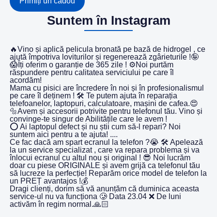
Primiți un cadou
Suntem în Instagram
🔥Vino și aplică pelicula bronată pe bază de hidrogel , ce
ajută împotriva loviturilor și regenerează zgârieturile !🤪
😱Îți oferim o garanție de 365 zile ! ⚙️Noi purtăm
răspundere pentru calitatea serviciului pe care îl
acordăm!
Mama cu pisici are încredere în noi și în profesionalismul
pe care îl deținem ! 🛠️ Te putem ajuta în reparația
telefoanelor, laptopuri, calculatoare, mașini de cafea.😍
🔩Avem și accesorii potrivite pentru telefonul tău. Vino și
convinge-te singur de Abilitățile care le avem !
⭕️ Ai laptopul defect și nu știi cum să-l repari? Noi
suntem aici pentru a te ajuta! ....
Ce fac dacă am spart ecranul la telefon ?😭 🛠️ Apelează
la un service specializat , care va repara problema și va
înlocui ecranul cu altul nou și original ! 😎 Noi lucrăm
doar cu piese ORIGINALE și avem grijă ca telefonul tău
să lucreze la perfecție! Reparăm orice model de telefon la
un PREȚ avantajos !💰
Dragi clienți, dorim să vă anunțăm că duminica aceasta
service-ul nu va funcționa 🥲 Data 23.04 ❌ De luni
activăm în regim normal.🙏🏻