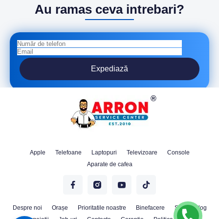
Au ramas ceva intrebari?
Expediază
Apple
Telefoane
Laptopuri
Televizoare
Console
Aparate de cafea
Despre noi
Orașe
Prioritatile noastre
Binefacere
Stiri
Blog