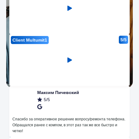
5/5
Client Multumit1
Максим Пичевский
5/5
Avantajele noastre
Спасибо за оперативное решение вопросу/ремонта телефона.
Обращался ранее с компом, в этот раз так же все быстро и
четко!