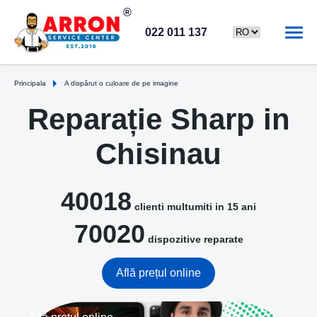
022 011 137
Principala
A dispărut o culoare de pe imagine
Reparație Sharp in
Chisinau
40018
clienti multumiti in 15 ani
70020
dispozitive reparate
Află prețul online