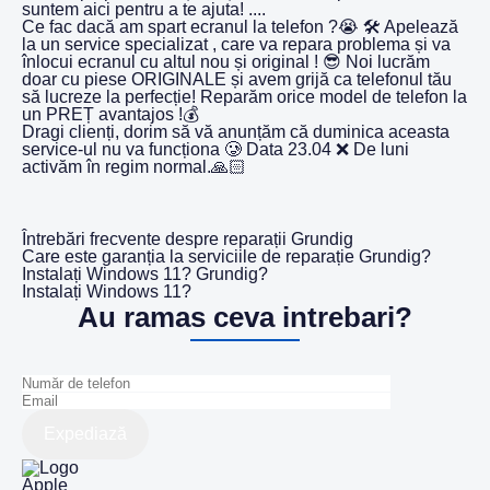
suntem aici pentru a te ajuta! ....
Ce fac dacă am spart ecranul la telefon ?😭 🛠️ Apelează
la un service specializat , care va repara problema și va
înlocui ecranul cu altul nou și original ! 😎 Noi lucrăm
doar cu piese ORIGINALE și avem grijă ca telefonul tău
să lucreze la perfecție! Reparăm orice model de telefon la
un PREȚ avantajos !💰
Dragi clienți, dorim să vă anunțăm că duminica aceasta
service-ul nu va funcționa 🥲 Data 23.04 ❌ De luni
activăm în regim normal.🙏🏻
Întrebări frecvente despre reparații Grundig
Care este garanția la serviciile de reparație Grundig?
Instalați Windows 11? Grundig?
Instalați Windows 11?
Au ramas ceva intrebari?
Expediază
Apple