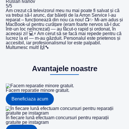
Ruslan Ivanov
5/5
Am crezut că televizorul meu nu mai poate fi salvat și că
va trebui să-l arunc, dar băieții de la Arron Service l-au
reparat – funcționează din nou ca nou! 📺✨ Mi-am adus și
MacBook-ul pentru curățare (eram foarte nervos să-l duc
într-un loc neîncrezat) — au făcut-o rapid și ordonat, în
aceeași zi! 💻⚡️ Am cerut să se facă mai repede pentru că
lucrez la el — m-au găzduit. Personalul este prietenos și
accesibil, iar profesionalismul lor este palpabil.
Multumesc mult! 🙌🔧
Avantajele noastre
Facem reparatie minore gratuit.
Beneficiaza acum
În fiecare lună efectuam concursuri pentru reparații
gratuite pe instagram