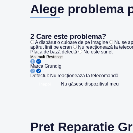
Alege problema 
2
Care este problema?
A dispărut o culoare de pe imagine
Nu se ap
apărut linii pe ecran
Nu reacționează la telec
Placa de bază defectă
Nu este sunet
Mai mult
Restringe
Marca
Grundig
Defectul:
Nu reacționează la telecomandă
Nu găsesc dispozitivul meu
Înapoi
Pret Reparatie G