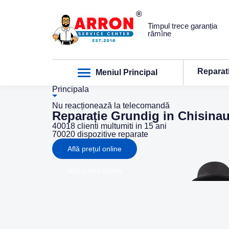
Timpul trece garanția
rămîne
Reparat
Meniul Principal
Principala
Nu reacționează la telecomandă
Reparație Grundig in Chisina
40018
clienti multumiti in 15 ani
70020
dispozitive reparate
Află prețul online
Află prețul online