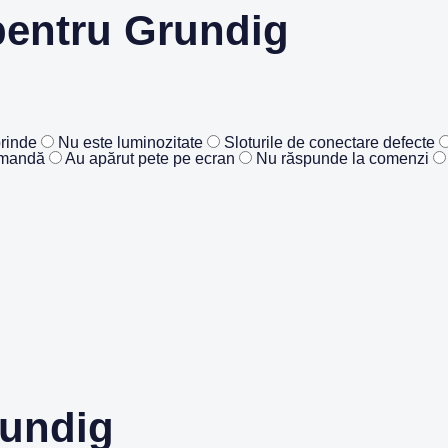
pentru Grundig
rinde
Nu este luminozitate
Sloturile de conectare defecte
omandă
Au apărut pete pe ecran
Nu răspunde la comenzi
rundig