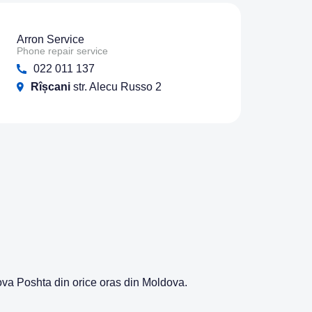
Arron Service
Phone repair service
022 011 137
Rîșcani
str. Alecu Russo 2
Nova Poshta din orice oras din Moldova.