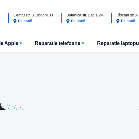
Centru str. B. Bodoni 33
Botanica str. Dacia 24
Rîșcani str. 
Pe hartă
Pe hartă
Pe hartă
ie Apple
Reparatie telefoane
Reparatie laptopu
u