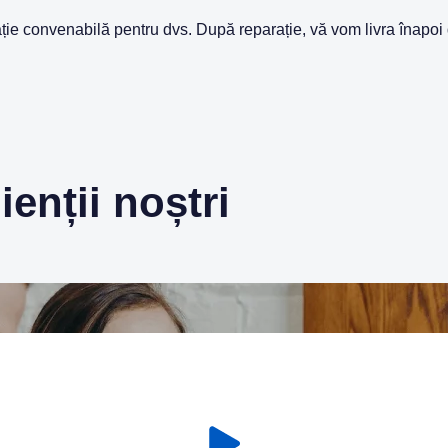
cație convenabilă pentru dvs. După reparație, vă vom livra înapoi 
enții noștri