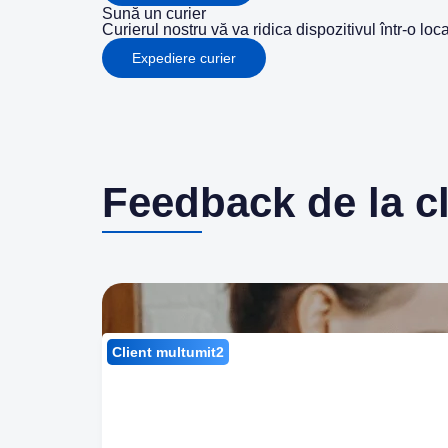
Sună un curier
Curierul nostru vă va ridica dispozitivul într-o lo
Expediere curier
Feedback de la cli
Client multumit2