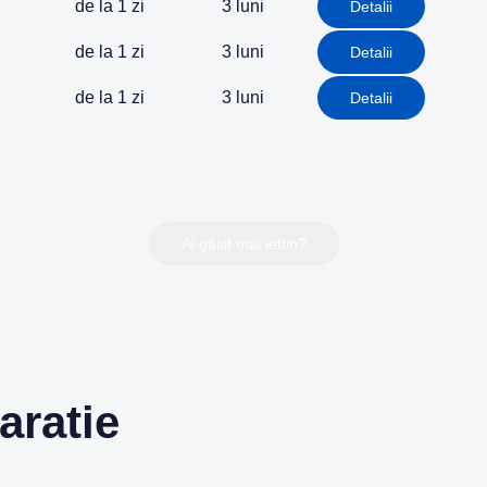
de la 1 zi
3 luni
Detalii
de la 1 zi
3 luni
Detalii
de la 1 zi
3 luni
Detalii
Ai găsit mai ieftin?
aratie