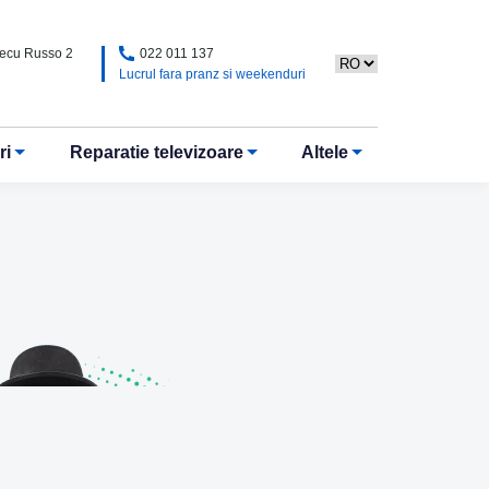
Alecu Russo 2
022 011 137
Lucrul fara pranz si weekenduri
ri
Reparatie televizoare
Altele