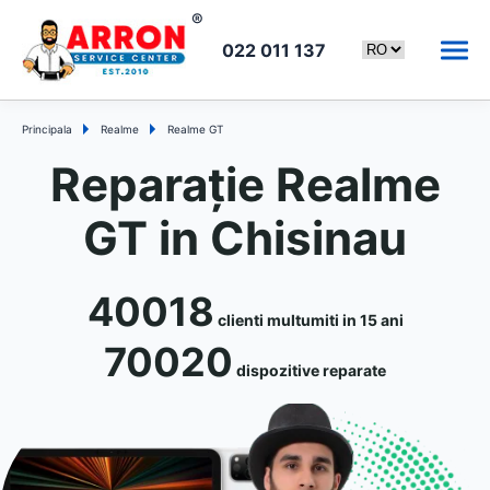
022 011 137
Principala
Realme
Realme GT
Reparație Realme
GT in Chisinau
40018
clienti multumiti in 15 ani
70020
dispozitive reparate