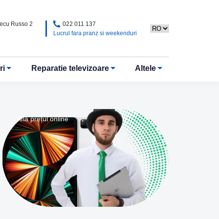
Alecu Russo 2
022 011 137
Lucrul fara pranz si weekenduri
ri
Reparatie televizoare
Altele
Află prețul online