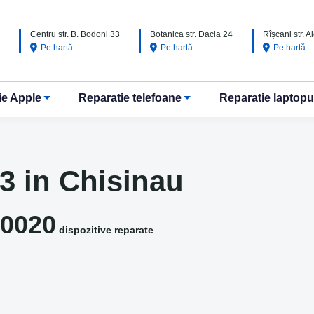
Centru str. B. Bodoni 33
Botanica str. Dacia 24
Rîșcani str. 
Pe hartă
Pe hartă
Pe hartă
ie Apple
Reparatie telefoane
Reparatie laptopu
3 in Chisinau
0020
dispozitive reparate