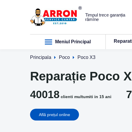
Timpul trece garanția
rămîne
Reparat
Meniul Principal
Principala
Poco
Poco X3
Reparație Poco X
40018
7
clienti multumiti in 15 ani
Află prețul online