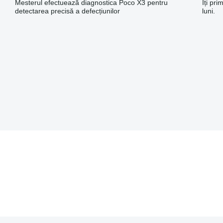
Mesterul efectuează diagnostica Poco X3 pentru
Îți pr
detectarea precisă a defecțiunilor
luni.