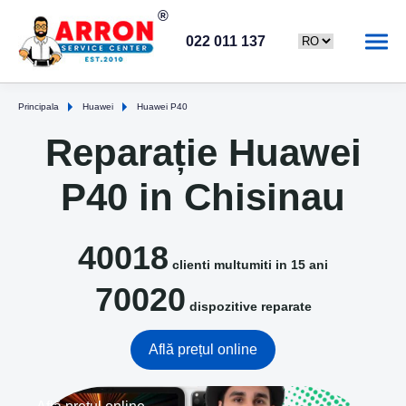
022 011 137
Principala
Huawei
Huawei P40
Reparație Huawei
P40 in Chisinau
40018
clienti multumiti in 15 ani
70020
dispozitive reparate
Află prețul online