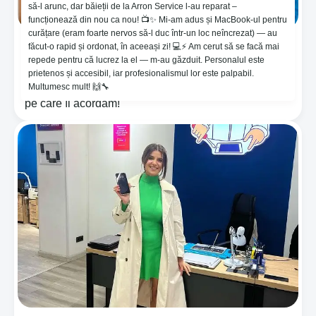
să-l arunc, dar băieții de la Arron Service l-au reparat –
funcționează din nou ca nou! 📺✨ Mi-am adus și MacBook-ul pentru
curățare (eram foarte nervos să-l duc într-un loc neîncrezat) — au
făcut-o rapid și ordonat, în aceeași zi! 💻⚡️ Am cerut să se facă mai
🔥Vino și aplică pelicula bronată pe bază de hidrogel
repede pentru că lucrez la el — m-au găzduit. Personalul este
, ce ajută împotriva loviturilor și regenerează
prietenos și accesibil, iar profesionalismul lor este palpabil.
zgârieturile !🤪 😱Îți oferim o garanție de 365 zile !
Multumesc mult! 🙌🔧
⚙️Noi purtăm răspundere pentru calitatea serviciului
pe care îl acordăm!