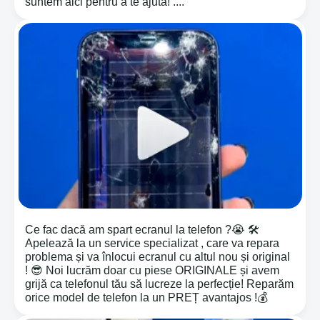
suntem aici pentru a te ajuta! ....
Ce fac dacă am spart ecranul la telefon ?😭 🛠️
Apelează la un service specializat , care va repara
problema și va înlocui ecranul cu altul nou și original
! 😎 Noi lucrăm doar cu piese ORIGINALE și avem
grijă ca telefonul tău să lucreze la perfecție! Reparăm
orice model de telefon la un PREȚ avantajos !💰