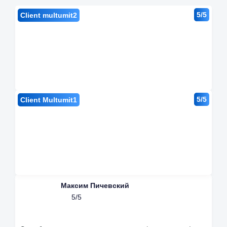
5/5
Client multumit2
5/5
Client Multumit1
Максим Пичевский
5/5
Avantajele noastre