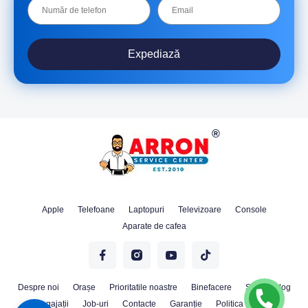
Expediază
Apple
Telefoane
Laptopuri
Televizoare
Console
Aparate de cafea
Despre noi
Orașe
Prioritatile noastre
Binefacere
Stiri
Blog
Angajații
Job-uri
Contacte
Garanție
Politica Cookie