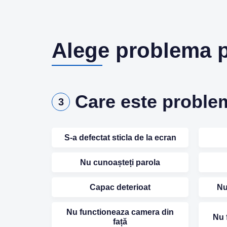
Alege problema p
Care este proble
3
S-a defectat sticla de la ecran
Nu cunoașteți parola
Capac deterioat
Nu
Nu functioneaza camera din
Nu 
față