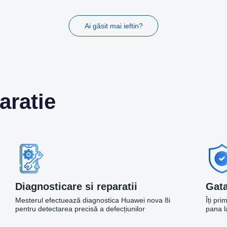
Ai găsit mai ieftin?
aratie
Diagnosticare si reparatii
Gata
Mesterul efectuează diagnostica Huawei nova 8i
Îți pr
pentru detectarea precisă a defecțiunilor
pana la