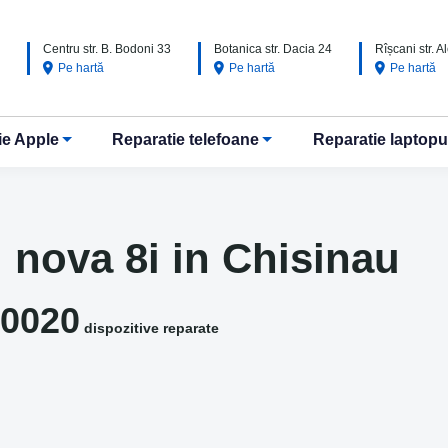
Centru str. B. Bodoni 33
Botanica str. Dacia 24
Rîșcani str. 
Pe hartă
Pe hartă
Pe hartă
ie Apple
Reparatie telefoane
Reparatie laptopu
 nova 8i in Chisinau
0020
dispozitive reparate