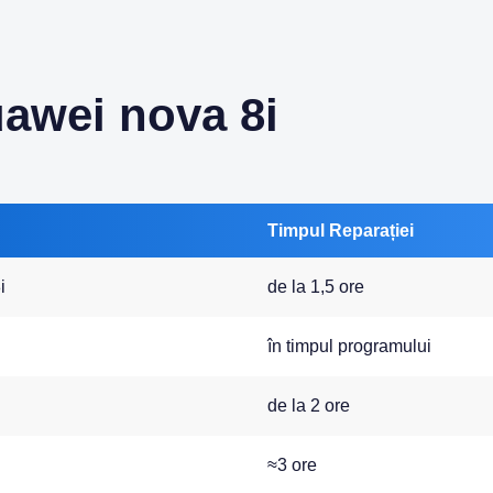
uawei nova 8i
Timpul Reparației
i
de la 1,5 ore
în timpul programului
de la 2 ore
≈3 ore