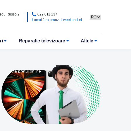
Alecu Russo 2
022 011 137
Lucrul fara pranz si weekenduri
ri
Reparatie televizoare
Altele
Află prețul online