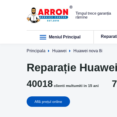
Timpul trece garanția
rămîne
Reparat
Meniul Principal
Principala
Huawei
Huawei nova 8i
Reparație Huawei
40018
7
clienti multumiti in 15 ani
Află prețul online