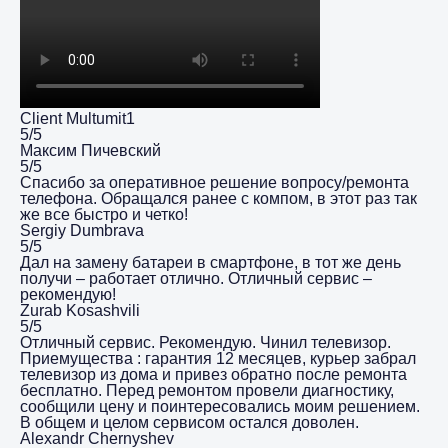
Client Multumit1
5/5
Максим Пичевский
5/5
Спасибо за оперативное решение вопросу/ремонта
телефона. Обращался ранее с компом, в этот раз так
же все быстро и четко!
Sergiy Dumbrava
5/5
Дал на замену батареи в смартфоне, в тот же день
получи – работает отлично. Отличный сервис –
рекомендую!
Zurab Kosashvili
5/5
Отличный сервис. Рекомендую. Чинил телевизор.
Приемущества : гарантия 12 месяцев, курьер забрал
телевизор из дома и привез обратно после ремонта
бесплатно. Перед ремонтом провели диагностику,
сообщили цену и поинтересовались моим решением.
В общем и целом сервисом остался доволен.
Alexandr Chernyshev