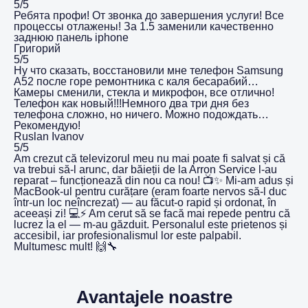
5/5
Ребята профи! От звонка до завершения услуги! Все
процессы отлажены! За 1.5 заменили качественно
заднюю панель iphone
Григорий
5/5
Ну что сказать, восстановили мне телефон Samsung
A52 после горе ремонтника с каля бесарабий…
Камеры сменили, стекла и микрофон, все отлично!
Телефон как новый!!!Немного два три дня без
телефона сложно, но ничего. Можно подождать…
Рекомендую!
Ruslan Ivanov
5/5
Am crezut că televizorul meu nu mai poate fi salvat și că
va trebui să-l arunc, dar băieții de la Arron Service l-au
reparat – funcționează din nou ca nou! 📺✨ Mi-am adus și
MacBook-ul pentru curățare (eram foarte nervos să-l duc
într-un loc neîncrezat) — au făcut-o rapid și ordonat, în
aceeași zi! 💻⚡️ Am cerut să se facă mai repede pentru că
lucrez la el — m-au găzduit. Personalul este prietenos și
accesibil, iar profesionalismul lor este palpabil.
Multumesc mult! 🙌🔧
Avantajele noastre