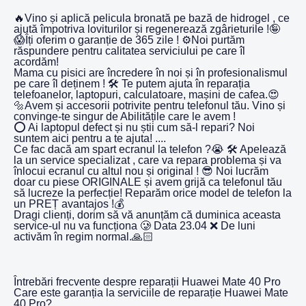
🔥Vino și aplică pelicula bronată pe bază de hidrogel , ce
ajută împotriva loviturilor și regenerează zgârieturile !🤪
😱Îți oferim o garanție de 365 zile ! ⚙️Noi purtăm
răspundere pentru calitatea serviciului pe care îl
acordăm!
Mama cu pisici are încredere în noi și în profesionalismul
pe care îl deținem ! 🛠️ Te putem ajuta în reparația
telefoanelor, laptopuri, calculatoare, mașini de cafea.😍
🔩Avem și accesorii potrivite pentru telefonul tău. Vino și
convinge-te singur de Abilitățile care le avem !
⭕️ Ai laptopul defect și nu știi cum să-l repari? Noi
suntem aici pentru a te ajuta! ....
Ce fac dacă am spart ecranul la telefon ?😭 🛠️ Apelează
la un service specializat , care va repara problema și va
înlocui ecranul cu altul nou și original ! 😎 Noi lucrăm
doar cu piese ORIGINALE și avem grijă ca telefonul tău
să lucreze la perfecție! Reparăm orice model de telefon la
un PREȚ avantajos !💰
Dragi clienți, dorim să vă anunțăm că duminica aceasta
service-ul nu va funcționa 🥲 Data 23.04 ❌ De luni
activăm în regim normal.🙏🏻
Întrebări frecvente despre reparații Huawei Mate 40 Pro
Care este garanția la serviciile de reparație Huawei Mate
40 Pro?