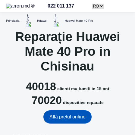
022 011 137
Principala
Huawei
Huawei Mate 40 Pro
Reparație Huawei
Mate 40 Pro in
Chisinau
40018
clienti multumiti in 15 ani
70020
dispozitive reparate
Află prețul online