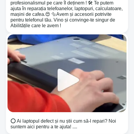
profesionalismul pe care îl deținem ! 🛠️ Te putem
ajuta în reparația telefoanelor, laptopuri, calculatoare,
mașini de cafea.😍 🔩Avem și accesorii potrivite
pentru telefonul tău. Vino și convinge-te singur de
Abilitățile care le avem !
⭕️ Ai laptopul defect și nu știi cum să-l repari? Noi
suntem aici pentru a te ajuta! ....