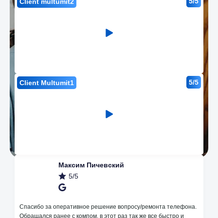
5/5
Client multumit2
5/5
Client Multumit1
Максим Пичевский
5/5
Avantajele noastre
Спасибо за оперативное решение вопросу/ремонта телефона.
Обращался ранее с компом, в этот раз так же все быстро и