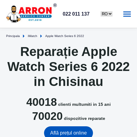
022 011 137
Principala
iWatch
Apple Watch Series 6 2022
Reparație Apple
Watch Series 6 2022
in Chisinau
40018
clienti multumiti in 15 ani
70020
dispozitive reparate
Află prețul online