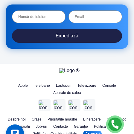
Expediază
Apple
Telefoane
Laptopuri
Televizoare
Console
Aparate de cafea
Despre noi
Orașe
Prioritatile noastre
Binefacere
Stiri
Blog
Angajații
Job-uri
Contacte
Garanție
Politica Cookie
Politică de Confidențialitate
Arron.ro