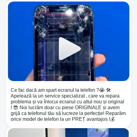
Ce fac dacă am spart ecranul la telefon ?😭 🛠️
Apelează la un service specializat , care va repara
problema și va înlocui ecranul cu altul nou și original
! 😎 Noi lucrăm doar cu piese ORIGINALE și avem
grijă ca telefonul tău să lucreze la perfecție! Reparăm
orice model de telefon la un PREȚ avantajos !💰