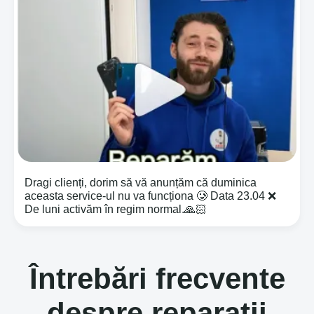
Dragi clienți, dorim să vă anunțăm că duminica
aceasta service-ul nu va funcționa 🥲 Data 23.04 ❌
De luni activăm în regim normal.🙏🏻
Întrebări frecvente
despre reparații