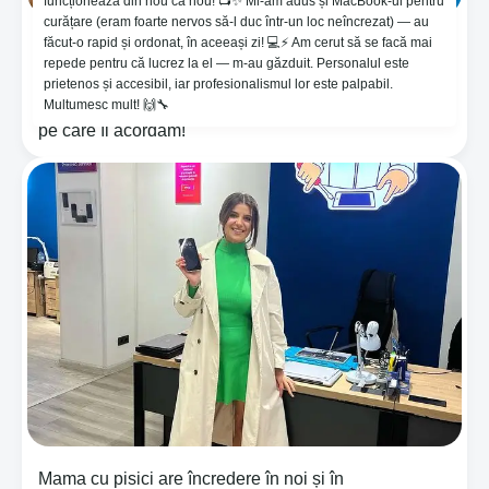
funcționează din nou ca nou! 📺✨ Mi-am adus și MacBook-ul pentru
curățare (eram foarte nervos să-l duc într-un loc neîncrezat) — au
făcut-o rapid și ordonat, în aceeași zi! 💻⚡️ Am cerut să se facă mai
🔥Vino și aplică pelicula bronată pe bază de hidrogel
repede pentru că lucrez la el — m-au găzduit. Personalul este
, ce ajută împotriva loviturilor și regenerează
prietenos și accesibil, iar profesionalismul lor este palpabil.
zgârieturile !🤪 😱Îți oferim o garanție de 365 zile !
Multumesc mult! 🙌🔧
⚙️Noi purtăm răspundere pentru calitatea serviciului
pe care îl acordăm!
Mama cu pisici are încredere în noi și în