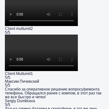
Client multumit2
5/5
Client Multumit1
5/5
Максим Пичевский
5/5
Спасибо за оперативное решение вопросу/ремонта
телефона. Обращался ранее с компом, в этот раз так
же все быстро и четко!
Sergiy Dumbrava
5/5
Дал на замену батареи в смартфоне, в тот же день