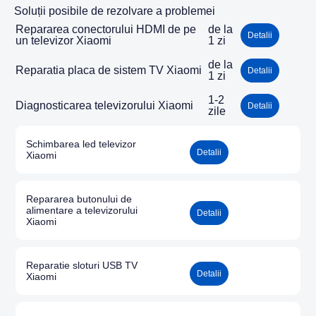
Soluții posibile de rezolvare a problemei
Repararea conectorului HDMI de pe
de la
Detalii
un televizor Xiaomi
1 zi
de la
Reparatia placa de sistem TV Xiaomi
Detalii
1 zi
1-2
Diagnosticarea televizorului Xiaomi
Detalii
zile
Schimbarea led televizor
Detalii
Xiaomi
Repararea butonului de
alimentare a televizorului
Detalii
Xiaomi
Reparatie sloturi USB TV
Detalii
Xiaomi