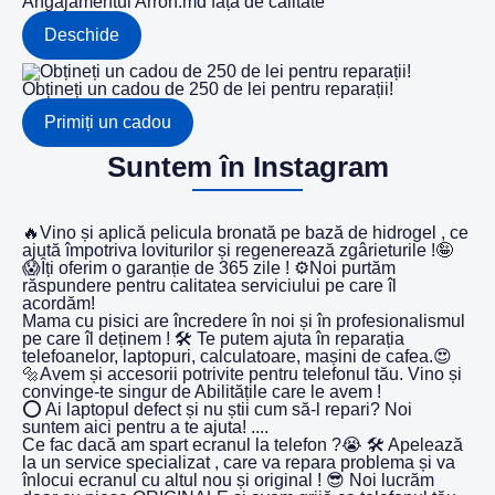
Angajamentul Arron.md față de calitate
Deschide
Obțineți un cadou de 250 de lei pentru reparații!
Primiți un cadou
Suntem în Instagram
🔥Vino și aplică pelicula bronată pe bază de hidrogel , ce
ajută împotriva loviturilor și regenerează zgârieturile !🤪
😱Îți oferim o garanție de 365 zile ! ⚙️Noi purtăm
răspundere pentru calitatea serviciului pe care îl
acordăm!
Mama cu pisici are încredere în noi și în profesionalismul
pe care îl deținem ! 🛠️ Te putem ajuta în reparația
telefoanelor, laptopuri, calculatoare, mașini de cafea.😍
🔩Avem și accesorii potrivite pentru telefonul tău. Vino și
convinge-te singur de Abilitățile care le avem !
⭕️ Ai laptopul defect și nu știi cum să-l repari? Noi
suntem aici pentru a te ajuta! ....
Ce fac dacă am spart ecranul la telefon ?😭 🛠️ Apelează
la un service specializat , care va repara problema și va
înlocui ecranul cu altul nou și original ! 😎 Noi lucrăm