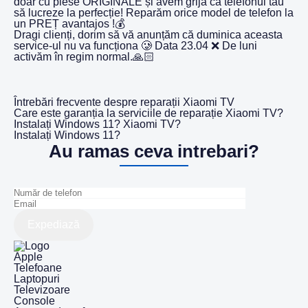
doar cu piese ORIGINALE și avem grijă ca telefonul tău
să lucreze la perfecție! Reparăm orice model de telefon la
un PREȚ avantajos !💰
Dragi clienți, dorim să vă anunțăm că duminica aceasta
service-ul nu va funcționa 🥲 Data 23.04 ❌ De luni
activăm în regim normal.🙏🏻
Întrebări frecvente despre reparații Xiaomi TV
Care este garanția la serviciile de reparație Xiaomi TV?
Instalați Windows 11? Xiaomi TV?
Instalați Windows 11?
Au ramas ceva intrebari?
Expediază
Apple
Telefoane
Laptopuri
Televizoare
Console