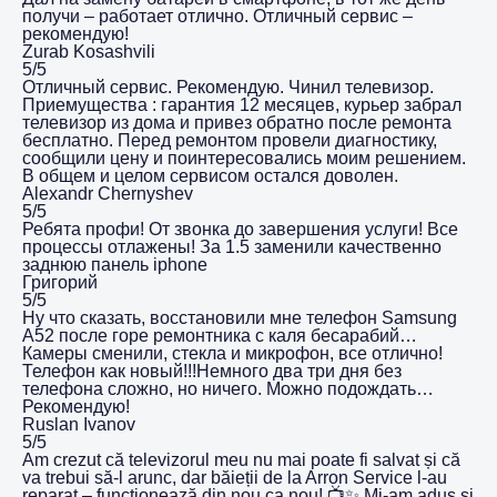
получи – работает отлично. Отличный сервис –
рекомендую!
Zurab Kosashvili
5/5
Отличный сервис. Рекомендую. Чинил телевизор.
Приемущества : гарантия 12 месяцев, курьер забрал
телевизор из дома и привез обратно после ремонта
бесплатно. Перед ремонтом провели диагностику,
сообщили цену и поинтересовались моим решением.
В общем и целом сервисом остался доволен.
Alexandr Chernyshev
5/5
Ребята профи! От звонка до завершения услуги! Все
процессы отлажены! За 1.5 заменили качественно
заднюю панель iphone
Григорий
5/5
Ну что сказать, восстановили мне телефон Samsung
A52 после горе ремонтника с каля бесарабий…
Камеры сменили, стекла и микрофон, все отлично!
Телефон как новый!!!Немного два три дня без
телефона сложно, но ничего. Можно подождать…
Рекомендую!
Ruslan Ivanov
5/5
Am crezut că televizorul meu nu mai poate fi salvat și că
va trebui să-l arunc, dar băieții de la Arron Service l-au
reparat – funcționează din nou ca nou! 📺✨ Mi-am adus și