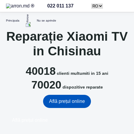
022 011 137
Principala
Nu se aprinde
Reparație Xiaomi TV
in Chisinau
40018
clienti multumiti in 15 ani
70020
dispozitive reparate
Află prețul online
Află prețul online