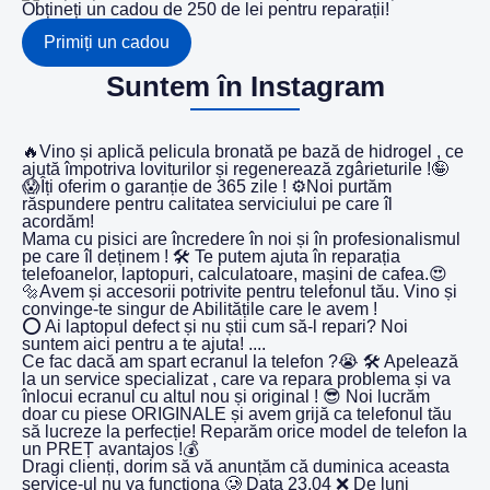
Obțineți un cadou de 250 de lei pentru reparații!
Primiți un cadou
Suntem în Instagram
🔥Vino și aplică pelicula bronată pe bază de hidrogel , ce
ajută împotriva loviturilor și regenerează zgârieturile !🤪
😱Îți oferim o garanție de 365 zile ! ⚙️Noi purtăm
răspundere pentru calitatea serviciului pe care îl
acordăm!
Mama cu pisici are încredere în noi și în profesionalismul
pe care îl deținem ! 🛠️ Te putem ajuta în reparația
telefoanelor, laptopuri, calculatoare, mașini de cafea.😍
🔩Avem și accesorii potrivite pentru telefonul tău. Vino și
convinge-te singur de Abilitățile care le avem !
⭕️ Ai laptopul defect și nu știi cum să-l repari? Noi
suntem aici pentru a te ajuta! ....
Ce fac dacă am spart ecranul la telefon ?😭 🛠️ Apelează
la un service specializat , care va repara problema și va
înlocui ecranul cu altul nou și original ! 😎 Noi lucrăm
doar cu piese ORIGINALE și avem grijă ca telefonul tău
să lucreze la perfecție! Reparăm orice model de telefon la
un PREȚ avantajos !💰
Dragi clienți, dorim să vă anunțăm că duminica aceasta
service-ul nu va funcționa 🥲 Data 23.04 ❌ De luni