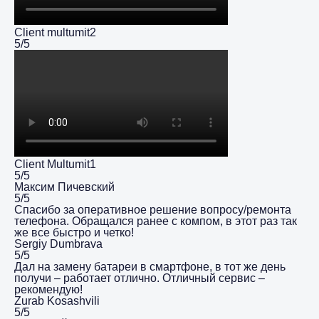
Client multumit2
5/5
Client Multumit1
5/5
Максим Пичевский
5/5
Спасибо за оперативное решение вопросу/ремонта
телефона. Обращался ранее с компом, в этот раз так
же все быстро и четко!
Sergiy Dumbrava
5/5
Дал на замену батареи в смартфоне, в тот же день
получи – работает отлично. Отличный сервис –
рекомендую!
Zurab Kosashvili
5/5