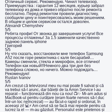
Отличный сервис. Рекомендую. Чинил телевизор.
Приемущества : гарантия 12 месяцев, курьер забрал
телевизор из дома и привез обратно после ремонта
бесплатно. Перед ремонтом провели диагностику,
сообщили цену и поинтересовались моим решением.
В общем и целом сервисом остался доволен.
Alexandr Chernyshev
5/5
Ребята профи! От звонка до завершения услуги! Все
процессы отлажены! За 1.5 заменили качественно
заднюю панель iphone
Григорий
5/5
Ну что сказать, восстановили мне телефон Samsung
A52 после горе ремонтника с каля бесарабий…
Камеры сменили, стекла и микрофон, все отлично!
Телефон как новый!!!Немного два три дня без
телефона сложно, но ничего. Можно подождать…
Рекомендую!
Ruslan Ivanov
5/5
Am crezut că televizorul meu nu mai poate fi salvat și că
va trebui să-l arunc, dar băieții de la Arron Service l-au
reparat – funcționează din nou ca nou! 📺✨ Mi-am adus și
MacBook-ul pentru curățare (eram foarte nervos să-l duc
într-un loc neîncrezat) — au făcut-o rapid și ordonat, în
aceeași zi! 💻⚡️ Am cerut să se facă mai repede pentru că
lucrez la el — m-au găzduit. Personalul este prietenos și