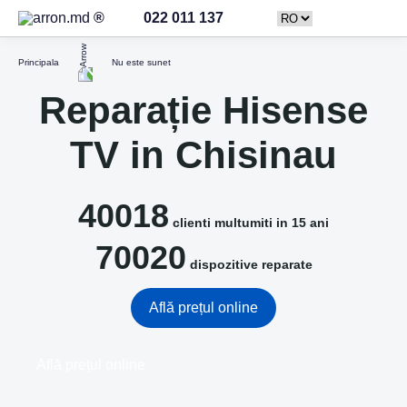
022 011 137
Principala
Nu este sunet
Reparație Hisense
TV in Chisinau
40018
clienti multumiti in 15 ani
70020
dispozitive reparate
Află prețul online
Află prețul online