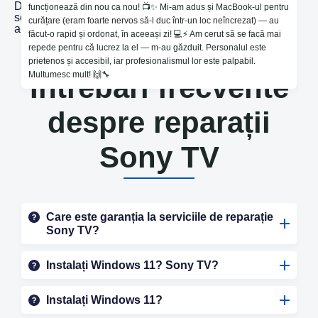
Dragi clienți, dorim să vă anunțăm că duminica aceasta
funcționează din nou ca nou! 📺✨ Mi-am adus și MacBook-ul pentru
service-ul nu va funcționa 🥲 Data 23.04 ❌ De luni
curățare (eram foarte nervos să-l duc într-un loc neîncrezat) — au
activăm în regim normal.🙏🏻
făcut-o rapid și ordonat, în aceeași zi! 💻⚡️ Am cerut să se facă mai
repede pentru că lucrez la el — m-au găzduit. Personalul este
prietenos și accesibil, iar profesionalismul lor este palpabil.
Multumesc mult! 🙌🔧
Întrebări frecvente
despre reparații
Sony TV
Care este garanția la serviciile de reparație
Sony TV?
Instalați Windows 11? Sony TV?
Instalați Windows 11?