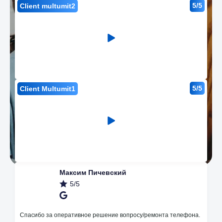
5/5
Client multumit2
5/5
Client Multumit1
Максим Пичевский
5/5
Avantajele noastre
Спасибо за оперативное решение вопросу/ремонта телефона.