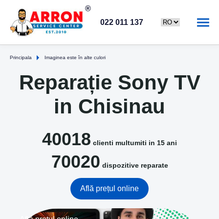
022 011 137
Principala
Imaginea este în alte culori
Reparație Sony TV
in Chisinau
40018
clienti multumiti in 15 ani
70020
dispozitive reparate
Află prețul online