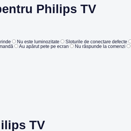
entru Philips TV
rinde
Nu este luminozitate
Sloturile de conectare defecte
omandă
Au apărut pete pe ecran
Nu răspunde la comenzi
ilips TV