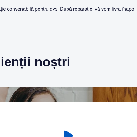
cație convenabilă pentru dvs. După reparație, vă vom livra înapoi 
enții noștri