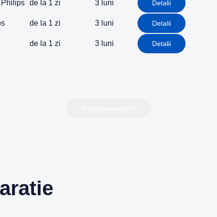
Philips
de la 1 zi
3 luni
Detalii
ps
de la 1 zi
3 luni
Detalii
de la 1 zi
3 luni
Detalii
Ai găsit mai ieftin?
aratie