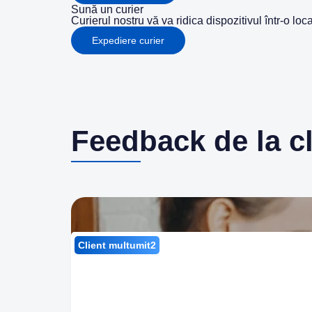
Sună un curier
Curierul nostru vă va ridica dispozitivul într-o lo
Expediere curier
Feedback de la cli
Client multumit2