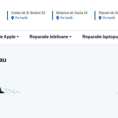
Centru str. B. Bodoni 33
Botanica str. Dacia 24
Rîșcani str. 
Pe hartă
Pe hartă
Pe hartă
ie Apple
Reparatie telefoane
Reparatie laptopu
nau