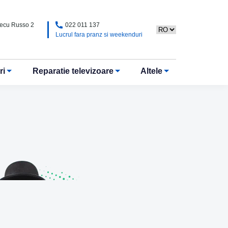
Alecu Russo 2
022 011 137
Lucrul fara pranz si weekenduri
ri
Reparatie televizoare
Altele