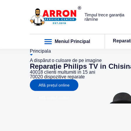
Timpul trece garanția
rămîne
Reparat
Meniul Principal
Principala
A dispărut o culoare de pe imagine
Reparație Philips TV in Chisi
40018
clienti multumiti in 15 ani
70020
dispozitive reparate
Află prețul online
Află prețul online