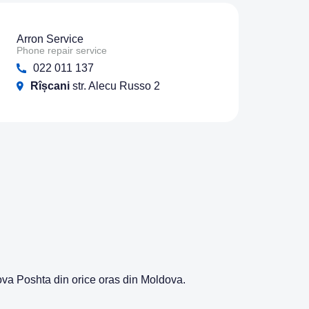
Arron Service
Phone repair service
022 011 137
Rîșcani
str. Alecu Russo 2
Nova Poshta din orice oras din Moldova.