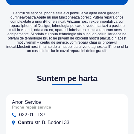
Centrul de service Iphone este aici pentru a va ajuta daca gadgetul
dumneavoastra Apple nu mai functioneaza corect. Putem repara orice
complexitate a unui iPhone stricat. Artizanii nostri experimentati va vor
repara Iphone-ul.Desigur, tehnologia pe care o vedem astazi a pasit de
mult in viitor si, odata cu ea, apare si intrebarea cum sa reparam aceste
echipamente. Si odata cu noua tehnologie vin si noi obiceiuri, iar daca ne
privam de tehnologie brusc ne privam de obiceiul nostru placut, din acest
motiv venim – centru de service, vom repara chiar si iphone-ul
inecat.Mesterii nostri inainte de a incepe lucrul vor diagnostica IPhone-ul la
un cost minim, iar in cazul reparatiei deloc gratuit.
Suntem pe harta
Arron Service
Phone repair service
022 011 137
Centru
str. B. Bodoni 33