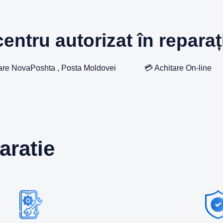
entru autorizat în reparați
are NovaPoshta , Posta Moldovei
💳 Achitare On-line
aratie