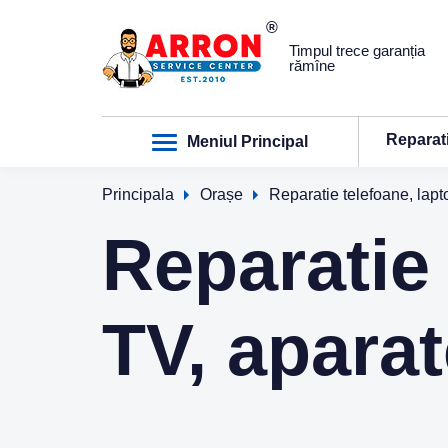
Timpul trece garanția
rămîne
Reparat
Meniul Principal
Principala
Orașe
Reparatie telefoane, lapt
Reparatie 
TV, aparat