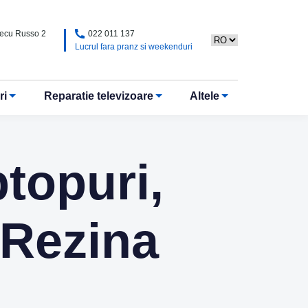
Alecu Russo 2
022 011 137
Lucrul fara pranz si weekenduri
ri
Reparatie televizoare
Altele
ptopuri,
 Rezina