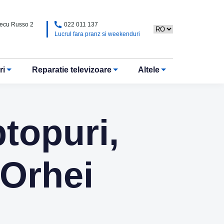
Alecu Russo 2
022 011 137
Lucrul fara pranz si weekenduri
ri
Reparatie televizoare
Altele
ptopuri,
 Orhei