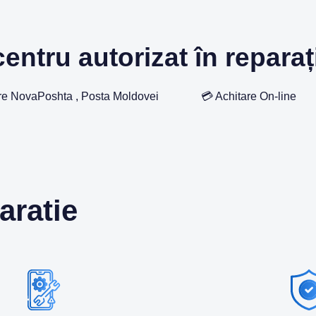
entru autorizat în reparați
re NovaPoshta , Posta Moldovei
💳 Achitare On-line
aratie