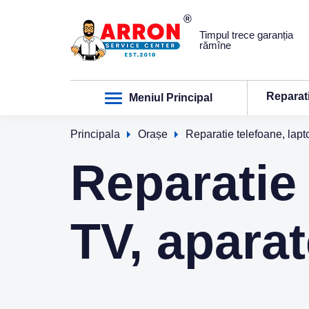
Timpul trece garanția
rămîne
Reparat
Meniul Principal
Principala
Orașe
Reparatie telefoane, lapt
Reparatie 
TV, aparat