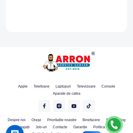
Apple
Telefoane
Laptopuri
Televizoare
Console
Aparate de cafea
Despre noi
Orașe
Prioritatile noastre
Binefacere
Stiri
Blog
Angajații
Job-uri
Contacte
Garanție
Politica Cookie