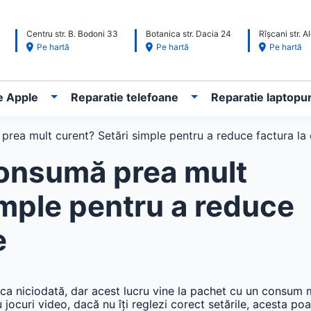
Centru str. B. Bodoni 33
Botanica str. Dacia 24
Rîșcani str. 
Pe hartă
Pe hartă
Pe hartă
e Apple
Reparatie telefoane
Reparatie laptopur
prea mult curent? Setări simple pentru a reduce factura la
consumă prea mult
imple pentru a reduce
e
a niciodată, dar acest lucru vine la pachet cu un consum m
 jocuri video, dacă nu îți reglezi corect setările, acesta poa