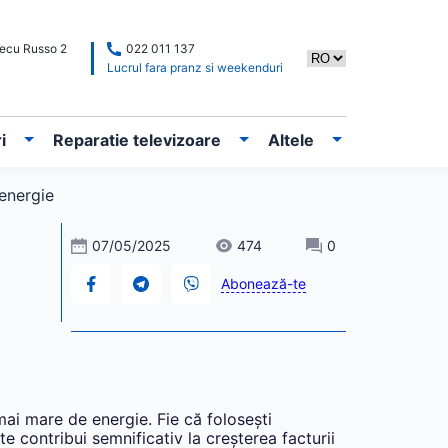
Alecu Russo 2
022 011 137
Lucrul fara pranz si weekenduri
i
Reparatie televizoare
Altele
 energie
07/05/2025
474
0
Abonează-te
ai mare de energie. Fie că folosești
te contribui semnificativ la creșterea facturii