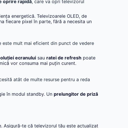
 oprire rapidă
, care va opri televizorul
ciența energetică. Televizoarele OLED, de
 fiecare pixel în parte, fără a necesita un
e este mult mai eficient din punct de vedere
oluției ecranului
sau
ratei de refresh
poate
 mică vor consuma mai puțin curent.
ecesită atât de multe resurse pentru a reda
rgie în modul standby. Un
prelungitor de priză
 Asigură-te că televizorul tău este actualizat