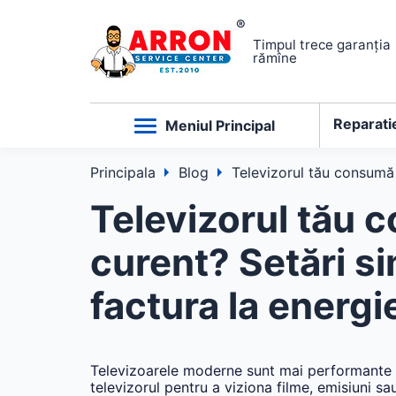
Timpul trece garanția
rămîne
Reparati
Meniul Principal
Principala
Blog
Televizorul tău consumă 
Televizorul tău 
curent? Setări s
factura la energi
Televizoarele moderne sunt mai performante c
televizorul pentru a viziona filme, emisiuni sau