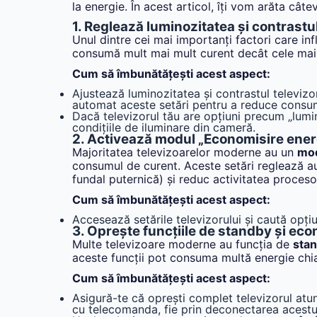
la energie. În acest articol, îți vom arăta câte
1. Reglează luminozitatea și contrastu
Unul dintre cei mai importanți factori care in
consumă mult mai mult curent decât cele ma
Cum să îmbunătățești acest aspect:
Ajustează luminozitatea și contrastul televiz
automat aceste setări pentru a reduce consu
Dacă televizorul tău are opțiuni precum „lumi
condițiile de iluminare din cameră.
2. Activează modul „Economisire ener
Majoritatea televizoarelor moderne au un
mod
consumul de curent. Aceste setări reglează a
fundal puternică) și reduc activitatea procesor
Cum să îmbunătățești acest aspect:
Accesează setările televizorului și caută op
3. Oprește funcțiile de standby și eco
Multe televizoare moderne au funcția de
sta
aceste funcții pot consuma multă energie chiar
Cum să îmbunătățești acest aspect:
Asigură-te că oprești complet televizorul atunc
cu telecomanda, fie prin deconectarea acestui