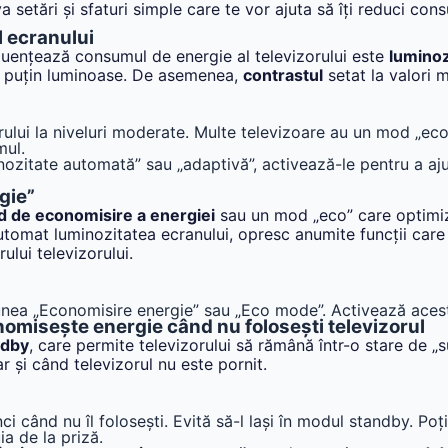
va setări și sfaturi simple care te vor ajuta să îți reduci con
l ecranului
fluențează consumul de energie al televizorului este
luminoz
i puțin luminoase. De asemenea,
contrastul
setat la valori 
orului la niveluri moderate. Multe televizoare au un mod „ec
mul.
nozitate automată” sau „adaptivă”, activează-le pentru a aj
gie”
 de economisire a energiei
sau un mod „eco” care optimi
utomat luminozitatea ecranului, opresc anumite funcții ca
ului televizorului.
țiunea „Economisire energie” sau „Eco mode”. Activează ace
nomisește energie când nu folosești televizorul
ndby
, care permite televizorului să rămână într-o stare de „s
 și când televizorul nu este pornit.
i când nu îl folosești. Evită să-l lași în modul standby. Poți
a de la priză.