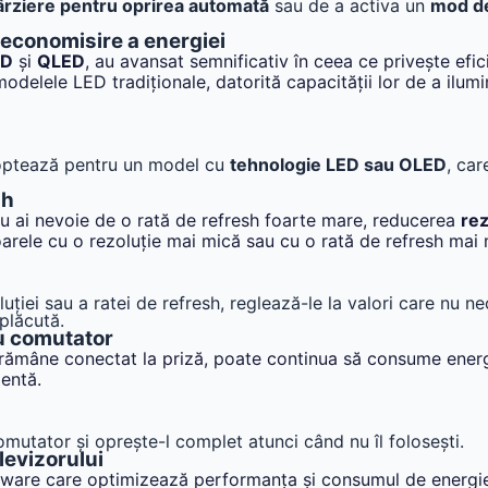
ârziere pentru oprirea automată
sau de a activa un
mod de
 economisire a energiei
ED
și
QLED
, au avansat semnificativ în ceea ce privește efi
lele LED tradiționale, datorită capacității lor de a ilumina
 optează pentru un model cu
tehnologie LED sau OLED
, car
sh
 nu ai nevoie de o rată de refresh foarte mare, reducerea
rez
oarele cu o rezoluție mai mică sau cu o rată de refresh mai
ției sau a ratei de refresh, reglează-le la valori care nu n
 plăcută.
cu comutator
că rămâne conectat la priză, poate continua să consume ene
ientă.
mutator și oprește-l complet atunci când nu îl folosești.
elevizorului
tware care optimizează performanța și consumul de energie.