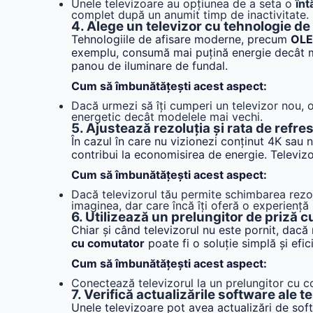
Unele televizoare au opțiunea de a seta o
înt
complet după un anumit timp de inactivitate.
4. Alege un televizor cu tehnologie de
Tehnologiile de afisare moderne, precum
OL
exemplu, consumă mai puțină energie decât mode
panou de iluminare de fundal.
Cum să îmbunătățești acest aspect:
Dacă urmezi să îți cumperi un televizor nou,
energetic decât modelele mai vechi.
5. Ajustează rezoluția și rata de refre
În cazul în care nu vizionezi conținut 4K sau
contribui la economisirea de energie. Televiz
Cum să îmbunătățești acest aspect:
Dacă televizorul tău permite schimbarea rezolu
imaginea, dar care încă îți oferă o experiență
6. Utilizează un prelungitor de priză 
Chiar și când televizorul nu este pornit, da
cu comutator
poate fi o soluție simplă și efic
Cum să îmbunătățești acest aspect:
Conectează televizorul la un prelungitor cu co
7. Verifică actualizările software ale t
Unele televizoare pot avea actualizări de sof