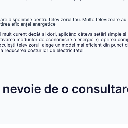
ware disponibile pentru televizorul tău. Multe televizoare au
irea eficienței energetice.
ult curent decât ai dori, aplicând câteva setări simple și o
activarea modurilor de economisire a energiei și oprirea comp
ocuiești televizorul, alege un model mai eficient din punct
la reducerea costurilor de electricitate!
 nevoie de o consulta