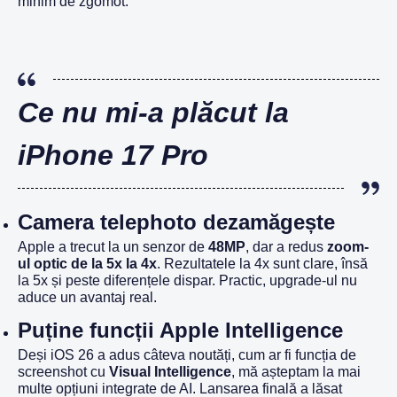
minim de zgomot.
Ce nu mi-a plăcut la
iPhone 17 Pro
Camera telephoto dezamăgește
Apple a trecut la un senzor de
48MP
, dar a redus
zoom-
ul optic de la 5x la 4x
. Rezultatele la 4x sunt clare, însă
la 5x și peste diferențele dispar. Practic, upgrade-ul nu
aduce un avantaj real.
Puține funcții Apple Intelligence
Deși iOS 26 a adus câteva noutăți, cum ar fi funcția de
screenshot cu
Visual Intelligence
, mă așteptam la mai
multe opțiuni integrate de AI. Lansarea finală a lăsat