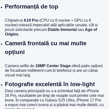
Performanță de top
Chipset-ul
A19 Pro
(CPU cu 6 nuclee + GPU cu 6
nuclee) rulează impecabil atât aplicațiile uzuale, cât și
jocuri solicitante precum
Diablo Immortal
sau
Age of
Origins
.
Cameră frontală cu mai multe
opțiuni
Camera selfie de
18MP Center Stage
oferă patru opțiuni
de încadrare indiferent cum ții telefonul și are un câmp
vizual mai larg.
Fotografie excelentă în low-light
Deși camera principală nu s-a schimbat față de iPhone
16 Pro, rezultatele pe timp de noapte sunt printre cele mai
bune. În comparație cu Galaxy S25 Ultra, iPhone 17 Pro
a expus mai corect scena și a păstrat mai multe detalii, cu