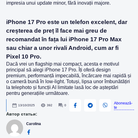
impresia unui update minor, fără inovații majore.
iPhone 17 Pro este un telefon excelent, dar
creșterea de preț îl face mai greu de
recomandat în fața lui iPhone 17 Pro Max
sau chiar a unor rivali Android, cum ar fi
Pixel 10 Pro.
Dacă vrei un flagship mai compact, acesta e motivul
principal să alegi iPhone 17 Pro. Îți oferă design
premium, performanță impecabilă, încărcare mai rapidă și
o cameră bună în low-light. Totuși, lipsa unor îmbunătățiri
la telephoto și funcții AI limitate lasă loc de așteptări
pentru generațiile următoare.
Abonează-
13/10/2025
392
0
te
Автор статьи:
Carolina