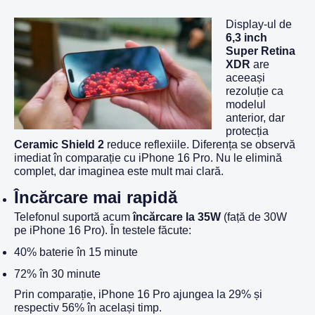
Display-ul de
6,3 inch
Super Retina
XDR
are
aceeași
rezoluție ca
modelul
anterior, dar
protecția
Ceramic Shield 2
reduce reflexiile. Diferența se observă
imediat în comparație cu iPhone 16 Pro. Nu le elimină
complet, dar imaginea este mult mai clară.
Încărcare mai rapidă
Telefonul suportă acum
încărcare la 35W
(față de 30W
pe iPhone 16 Pro). În testele făcute:
40% baterie în 15 minute
72% în 30 minute
Prin comparație, iPhone 16 Pro ajungea la 29% și
respectiv 56% în același timp.