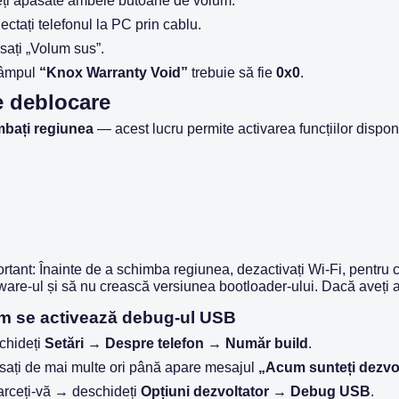
eți apăsate ambele butoane de volum.
ctați telefonul la PC prin cablu.
sați „Volum sus”.
câmpul
“Knox Warranty Void”
trebuie să fie
0x0
.
e deblocare
mbați regiunea
— acest lucru permite activarea funcțiilor dispon
rtant: Înainte de a schimba regiunea, dezactivați Wi-Fi, pentru c
ware-ul și să nu crească versiunea bootloader-ului. Dacă aveți a
m se activează debug-ul USB
chideți
Setări → Despre telefon → Număr build
.
ați de mai multe ori până apare mesajul
„Acum sunteți dezvo
arceți-vă → deschideți
Opțiuni dezvoltator → Debug USB
.