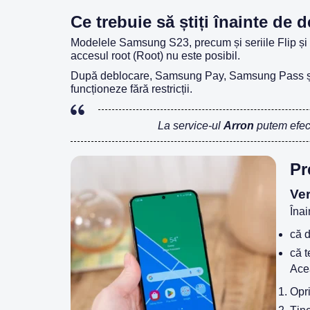
Ce trebuie să știți înainte d
Modelele Samsung S23, precum și seriile Flip și
accesul root (Root) nu este posibil.
După deblocare, Samsung Pay, Samsung Pass și fo
funcționeze fără restricții.
La service-ul
Arron
putem efect
Pr
Ver
Înai
că 
că t
Acea
Opri