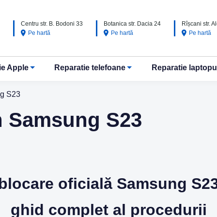
Centru str. B. Bodoni 33
Botanica str. Dacia 24
Rîșcani str. 
Pe hartă
Pe hartă
Pe hartă
ie Apple
Reparatie telefoane
Reparatie laptopu
ng S23
on Samsung S23
blocare oficială Samsung S2
ghid complet al procedurii