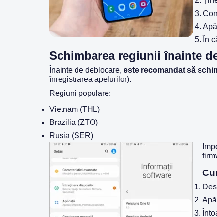
Țin
Cone
Apă
În 
Schimbarea regiunii înainte d
Înainte de deblocare,
este recomandat să schi
înregistrarea apelurilor).
Regiuni populare:
Vietnam (THL)
Brazilia (ZTO)
Rusia (SER)
Impo
firm
Cu
Des
Apăs
Înto