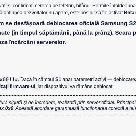
vați și confirmați cererea pe telefon, bifând „Permite întotdeauna
 opțiunea dezvoltator nu apare, este posibil să fie activat
Reta
 se desfășoară deblocarea oficială Samsung S
ute (în timpul săptămânii, până la prânz). Seara 
za încărcării serverelor.
#0011#
. Dacă în câmpul
S1
apar parametri activi — deblocarea
izați firmware-ul
, iar dispozitivul va rămâne deblocat.
ră sigură și de încredere, realizată prin server oficial. Principal
x 0x0
. Această abordare garantează funcționarea corectă a telef