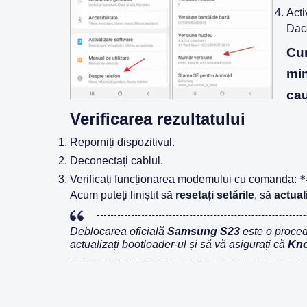
Acti
Dacă
Cum
min
cau
Verificarea rezultatului
Reporniți dispozitivul.
Deconectați cablul.
*
Verificați funcționarea modemului cu comanda:
Acum puteți liniștit să
resetați setările
, să
actual
Deblocarea oficială
Samsung S23
este o procedu
actualizați bootloader-ul și să vă asigurați că
Kno