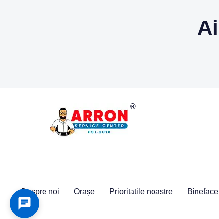
Ai
Despre noi
Orașe
Prioritatile noastre
Bineface