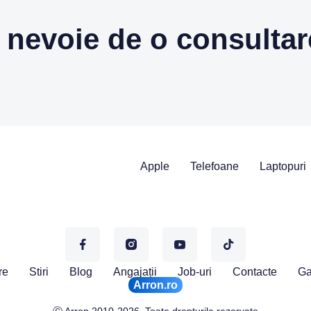
 nevoie de o consulta
Apple
Telefoane
Laptopuri
re
Stiri
Blog
Angajații
Job-uri
Contacte
Ga
Arron.ro