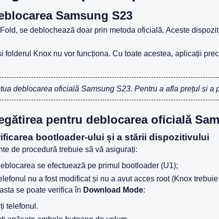
e deblocarea Samsung S23
 Fold, se deblochează doar prin metoda oficială. Aceste dispoz
lderul Knox nu vor funcționa. Cu toate acestea, aplicații prec
ua deblocarea oficială Samsung S23. Pentru a afla prețul și a
egătirea pentru deblocarea oficială S
ificarea bootloader-ului și a stării dispozitivului
nte de procedură trebuie să vă asigurați:
deblocarea se efectuează pe primul bootloader (U1);
elefonul nu a fost modificat și nu a avut acces root (Knox trebuie 
sta se poate verifica în
Download Mode
:
ți telefonul.