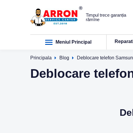
Timpul trece garanția
rămîne
Reparat
Meniul Principal
Principala
Blog
Deblocare telefon Samsu
Deblocare telef
De