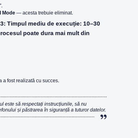
”.
il Mode
— acesta trebuie eliminat.
23
:
Timpul mediu de execuție: 10–30
procesul poate dura mai mult din
 a fost realizată cu succes.
ul este să respectați instrucțiunile, să nu
onului și păstrarea în siguranță a tuturor datelor.