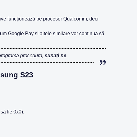
itive funcționează pe procesor Qualcomm, deci
um Google Pay și altele similare vor continua să
 programa procedura,
sunați-ne
.
amsung S23
să fie 0x0).