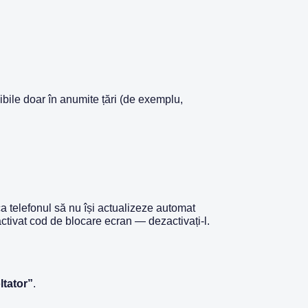
ibile doar în anumite țări (de exemplu,
a telefonul să nu își actualizeze automat
ctivat cod de blocare ecran — dezactivați-l.
ltator”
.