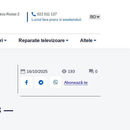
Alecu Russo 2
022 011 137
Lucrul fara pranz si weekenduri
ri
Reparatie televizoare
Altele
16/10/2025
193
0
Abonează-te
3 —