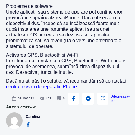
Probleme de software
Unele aplicații sau sisteme de operare pot conține erori,
provocând supraîncălzirea iPhone. Dacă observați că
dispozitivul dvs. începe să se încălzească foarte mult
după instalarea unei anumite aplicații sau a unei
actualizări iOS, încercați să dezinstalați aplicația
problematică sau să reveniți la o versiune anterioară a
sistemului de operare.
Activarea GPS, Bluetooth și Wi-Fi
Funcționarea constantă a GPS, Bluetooth și Wi-Fi poate
provoca, de asemenea, supraîncălzirea dispozitivului
dvs. Dezactivați funcțiile inutile.
Dacă nu ați găsit o soluție, vă recomandăm să contactați
centrul nostru de reparații iPhone
Abonează-
02/10/2023
462
0
te
Автор статьи:
Carolina