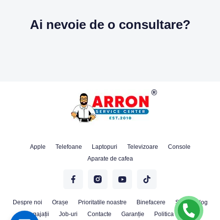
Ai nevoie de o consultare?
Apple
Telefoane
Laptopuri
Televizoare
Console
Aparate de cafea
Despre noi
Orașe
Prioritatile noastre
Binefacere
Stiri
Blog
Angajații
Job-uri
Contacte
Garanție
Politica Cookie