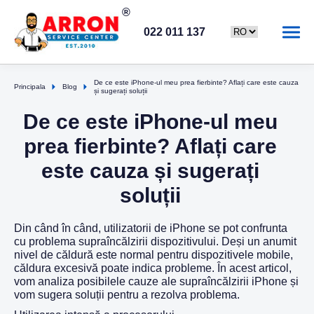
022 011 137
De ce este iPhone-ul meu prea fierbinte? Aflați care este cauza
Principala
Blog
și sugerați soluții
De ce este iPhone-ul meu
prea fierbinte? Aflați care
este cauza și sugerați
soluții
Din când în când, utilizatorii de iPhone se pot confrunta
cu problema supraîncălzirii dispozitivului. Deși un anumit
nivel de căldură este normal pentru dispozitivele mobile,
căldura excesivă poate indica probleme. În acest articol,
vom analiza posibilele cauze ale supraîncălzirii iPhone și
vom sugera soluții pentru a rezolva problema.