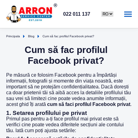
022 011 137
Principala
Blog
Cum să fac profilul Facebook privat?
Cum să fac profilul
Facebook privat?
Pe măsură ce folosim Facebook pentru a împărtăși
informații, fotografii și momente din viața noastră, este
important să ne protejăm confidențialitatea. Dacă dorești
ca doar prietenii tăi să aibă acces la detaliile profilului tău
sau vrei să limitezi cine poate vedea anumite informații,
acest ghid îți arată
cum să faci profilul Facebook privat
.
1.
Setarea profilului pe privat
Primul pas pentru a-ți face profilul mai privat este să
verifici cine poate vedea diferitele secțiuni ale contului
tău. Iată cum poți ajusta setările: