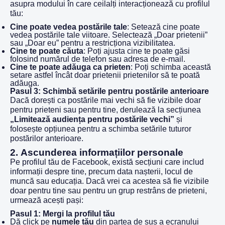
asupra modului în care ceilalți interacționează cu profilul
tău:
Cine poate vedea postările tale
: Setează cine poate
vedea postările tale viitoare. Selectează „Doar prietenii”
sau „Doar eu” pentru a restricționa vizibilitatea.
Cine te poate căuta
: Poți ajusta cine te poate găsi
folosind numărul de telefon sau adresa de e-mail.
Cine te poate adăuga ca prieten
: Poți schimba această
setare astfel încât doar prietenii prietenilor să te poată
adăuga.
Pasul 3: Schimbă setările pentru postările anterioare
Dacă dorești ca postările mai vechi să fie vizibile doar
pentru prieteni sau pentru tine, derulează la secțiunea
„Limitează audiența pentru postările vechi”
și
folosește opțiunea pentru a schimba setările tuturor
postărilor anterioare.
2.
Ascunderea informațiilor personale
Pe profilul tău de Facebook, există secțiuni care includ
informații despre tine, precum data nașterii, locul de
muncă sau educația. Dacă vrei ca acestea să fie vizibile
doar pentru tine sau pentru un grup restrâns de prieteni,
urmează acești pași:
Pasul 1: Mergi la profilul tău
Dă click pe
numele tău
din partea de sus a ecranului