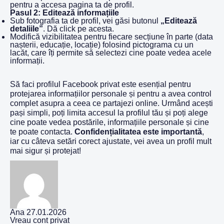
pentru a accesa pagina ta de profil.
Pasul 2: Editează informațiile
Sub fotografia ta de profil, vei găsi butonul
„Editează
detaliile”
. Dă click pe acesta.
Modifică vizibilitatea pentru fiecare secțiune în parte (data
nașterii, educație, locație) folosind pictograma cu un
lacăt, care îți permite să selectezi cine poate vedea acele
informații.
Să faci profilul Facebook privat este esențial pentru
protejarea informațiilor personale și pentru a avea control
complet asupra a ceea ce partajezi online. Urmând acești
pași simpli, poți limita accesul la profilul tău și poți alege
cine poate vedea postările, informațiile personale și cine
te poate contacta.
Confidențialitatea este importantă
,
iar cu câteva setări corect ajustate, vei avea un profil mult
mai sigur și protejat!
Ana
27.01.2026
Vreau cont privat