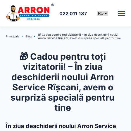
022 011 137
🎁 Cadou pentru toți vizitatorii! – În ziua deschiderii noului
Principala
Blog
Arron Service Rîșcani, avem o surpriză specială pentru tine
🎁 Cadou pentru toți
vizitatorii! – În ziua
deschiderii noului Arron
Service Rîșcani, avem o
surpriză specială pentru
tine
În ziua deschiderii noului Arron Service