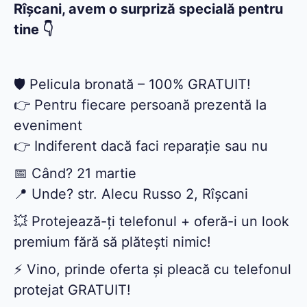
Rîșcani, avem o surpriză specială pentru
tine 👇
🛡️ Pelicula bronată – 100% GRATUIT!
👉 Pentru fiecare persoană prezentă la
eveniment
👉 Indiferent dacă faci reparație sau nu
📅 Când? 21 martie
📍 Unde? str. Alecu Russo 2, Rîșcani
💥 Protejează-ți telefonul + oferă-i un look
premium fără să plătești nimic!
⚡ Vino, prinde oferta și pleacă cu telefonul
protejat GRATUIT!