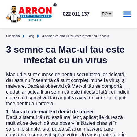
022 011 137
Principala
Blog
3 semne ca Mac-ul tau este infectat cu un virus
3 semne ca Mac-ul tau este
infectat cu un virus
Mac-urile sunt cunoscute pentru securitatea lor ridicată,
dar asta nu înseamnă că sunt complet imune la viruși și
malware. Dacă ai observat că Mac-ul tău se comportă
ciudat, ar putea fi un semn că este infectat. Iată trei indicii
clare că dispozitivul tău ar putea avea un virus și ce poți
face pentru a-l proteja.
1.
Mac-ul este mai lent decât de obicei
Dacă sistemul tău rulează mai lent, aplicațiile durează
mult să se deschidă sau observi întârzieri chiar și în
sarcinile simple, s-ar putea să ai un malware care
consumă resursele dispozitivului. Un virus poate rula în