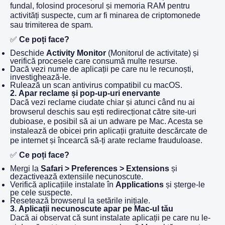
fundal, folosind procesorul și memoria RAM pentru
activități suspecte, cum ar fi minarea de criptomonede
sau trimiterea de spam.
✅
Ce poți face?
Deschide
Activity Monitor
(Monitorul de activitate) și
verifică procesele care consumă multe resurse.
Dacă vezi nume de aplicații pe care nu le recunoști,
investighează-le.
Rulează un scan antivirus compatibil cu macOS.
2.
Apar reclame și pop-up-uri enervante
Dacă vezi reclame ciudate chiar și atunci când nu ai
browserul deschis sau ești redirecționat către site-uri
dubioase, e posibil să ai un adware pe Mac. Acesta se
instalează de obicei prin aplicații gratuite descărcate de
pe internet și încearcă să-ți arate reclame frauduloase.
✅
Ce poți face?
Mergi la
Safari > Preferences > Extensions
și
dezactivează extensiile necunoscute.
Verifică aplicațiile instalate în
Applications
și șterge-le
pe cele suspecte.
Resetează browserul la setările inițiale.
3.
Aplicații necunoscute apar pe Mac-ul tău
Dacă ai observat că sunt instalate aplicații pe care nu le-