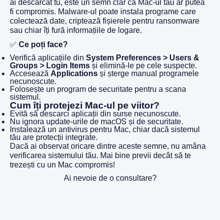
ai descărcat tu, este un semn clar că Mac-ul tău ar putea
fi compromis. Malware-ul poate instala programe care
colectează date, criptează fișierele pentru ransomware
sau chiar îți fură informațiile de logare.
✅
Ce poți face?
Verifică aplicațiile din
System Preferences > Users &
Groups > Login Items
și elimină-le pe cele suspecte.
Accesează
Applications
și șterge manual programele
necunoscute.
Folosește un program de securitate pentru a scana
sistemul.
Cum îți protejezi Mac-ul pe viitor?
Evită să descarci aplicații din surse necunoscute.
Nu ignora update-urile de macOS și de securitate.
Instalează un antivirus pentru Mac, chiar dacă sistemul
tău are protecții integrate.
Dacă ai observat oricare dintre aceste semne, nu amâna
verificarea sistemului tău. Mai bine previi decât să te
trezești cu un Mac compromis!
Ai nevoie de o consultare?