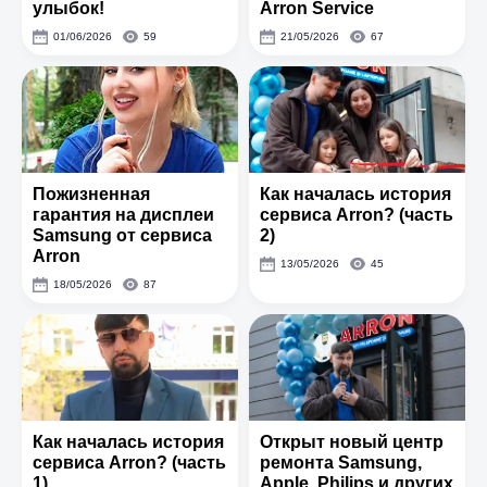
улыбок!
Arron Service
01/06/2026
59
21/05/2026
67
Пожизненная
Как началась история
гарантия на дисплеи
сервиса Arron? (часть
Samsung от сервиса
2)
Arron
13/05/2026
45
18/05/2026
87
Как началась история
Открыт новый центр
сервиса Arron? (часть
ремонта Samsung,
1)
Apple, Philips и других