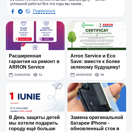
успешной работы! Все эти годы мы заним...
Подписаться
Расширенная
Arron Service и Eco
гарантия на ремонт в
Save: вместе к более
ARRON Service
зеленому будущему!
24/06/2026
51
05/06/2026
58
В День защиты детей
Замена оригинальной
мы хотели подарить
батареи iPhone -
городу ещё больше
обновленный сток в