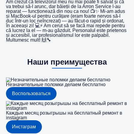
Am crezut că televizorul meu nu mai poate fi salvat și că
va trebui să-l arunc, dar băieții de la Arron Service l-au
reparat — funcționează din nou ca nou! 📺✨ Mi-am adus
și MacBook-ul pentru curățare (eram foarte nervos să-l
duc într-un loc neîncrezat) — au făcut-o rapid și ordonat,
în aceeași zi! 💻⚡️ Am cerut să se facă mai repede pentru
că lucrez la el — m-au găzduit. Personalul este prietenos
și accesibil, iar profesionalismul lor este palpabil.
Multumesc mult! 🙌🔧
Наши преимущества
Незначительные поломки делаем бесплатно
Воспользоваться
Каждые месяц розыгрышы на бесплатный ремонт в
instagram
Инстаграм