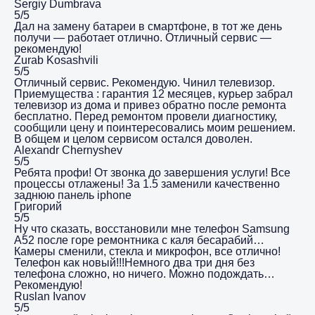
Sergiy Dumbrava
5/5
Дал на замену батареи в смартфоне, в тот же день
получи — работает отлично. Отличный сервис —
рекомендую!
Zurab Kosashvili
5/5
Отличный сервис. Рекомендую. Чинил телевизор.
Приемущества : гарантия 12 месяцев, курьер забрал
телевизор из дома и привез обратно после ремонта
бесплатно. Перед ремонтом провели диагностику,
сообщили цену и поинтересовались моим решением.
В общем и целом сервисом остался доволен.
Alexandr Chernyshev
5/5
Ребята профи! От звонка до завершения услуги! Все
процессы отлажены! За 1.5 заменили качественно
заднюю панель iphone
Григорий
5/5
Ну что сказать, восстановили мне телефон Samsung
A52 после горе ремонтника с каля бесарабий…
Камеры сменили, стекла и микрофон, все отлично!
Телефон как новый!!!Немного два три дня без
телефона сложно, но ничего. Можно подождать…
Рекомендую!
Ruslan Ivanov
5/5