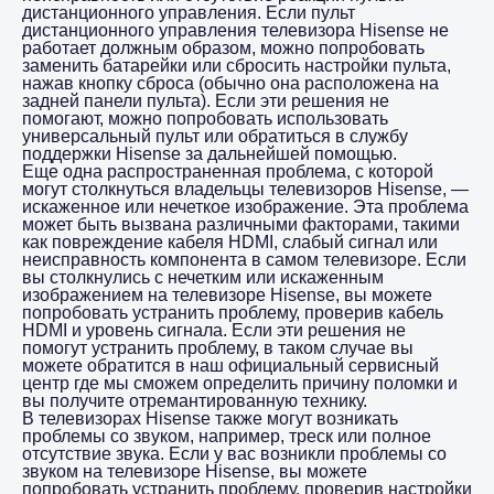
дистанционного управления. Если пульт
дистанционного управления телевизора Hisense не
работает должным образом, можно попробовать
заменить батарейки или сбросить настройки пульта,
нажав кнопку сброса (обычно она расположена на
задней панели пульта). Если эти решения не
помогают, можно попробовать использовать
универсальный пульт или обратиться в службу
поддержки Hisense за дальнейшей помощью.
Еще одна распространенная проблема, с которой
могут столкнуться владельцы телевизоров Hisense, —
искаженное или нечеткое изображение. Эта проблема
может быть вызвана различными факторами, такими
как повреждение кабеля HDMI, слабый сигнал или
неисправность компонента в самом телевизоре. Если
вы столкнулись с нечетким или искаженным
изображением на телевизоре Hisense, вы можете
попробовать устранить проблему, проверив кабель
HDMI и уровень сигнала. Если эти решения не
помогут устранить проблему, в таком случае вы
можете обратится в наш официальный сервисный
центр где мы сможем определить причину поломки и
вы получите отремантированную технику.
В телевизорах Hisense также могут возникать
проблемы со звуком, например, треск или полное
отсутствие звука. Если у вас возникли проблемы со
звуком на телевизоре Hisense, вы можете
попробовать устранить проблему, проверив настройки