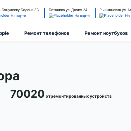
. Бэнулеску Бодони 33
Ботаника ул. Дачия 24
Рышкановка ул. А
На карте
На карте
На 
pple
Ремонт телефонов
Ремонт ноутбуков
ора
70020
отремонтированных устройств