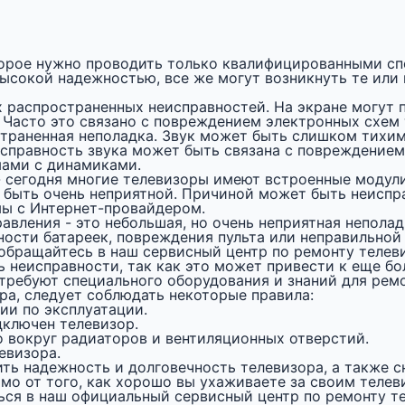
торое нужно проводить только квалифицированными сп
ысокой надежностью, все же могут возникнуть те или
х распространенных неисправностей. На экране могут 
. Часто это связано с повреждением электронных схем 
страненная неполадка. Звук может быть слишком тихим
исправность звука может быть связана с повреждением
мами с динамиками.
- сегодня многие телевизоры имеют встроенные модули
 быть очень неприятной. Причиной может быть неиспр
мы с Интернет-провайдером.
авления - это небольшая, но очень неприятная неполад
ности батареек, повреждения пульта или неправильной
 обращайтесь в наш сервисный центр по ремонту телев
ь неисправности, так как это может привести к еще б
 требуют специального оборудования и знаний для ремо
ра, следует соблюдать некоторые правила:
ии по эксплуатации.
дключен телевизор.
о вокруг радиаторов и вентиляционных отверстий.
евизора.
ь надежность и долговечность телевизора, а также с
мо от того, как хорошо вы ухаживаете за своим телев
ться в наш официальный сервисный центр по ремонту т