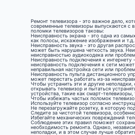
Ремонт телевизора - это важное дело, ко
современные телевизоры выпускаются с в
поломки телевизоров таковы:
Неисправность экрана - это одна из самы
как полосы, искажение изображения и т.д
Неисправность звука - это другая распро
может быть нарушена четкость звука. Не
неисправностью аудиокодека или пробле
Неисправность подключения к интернету 
неисправность подключения к сети может
неправильная настройка сети или пробле
Неисправность пульта дистанционного упр
может перестать работать из-за неисправ
Чтобы устранить эти и другие неполадки,
открывать телевизор и пытаться устранят
устройства, такие как смарт-телевизоры,
Чтобы избежать частых поломок телевизо
Используйте телевизор согласно инструкц
Не перезагружайте розетку, в которую по
Следите за чистотой телевизора, особенн
Избегайте механических повреждений тел
Соблюдение этих правил поможет сохранит
необходимость ремонта. Однако, независи
неполадки, и в этом случае лучше обрати