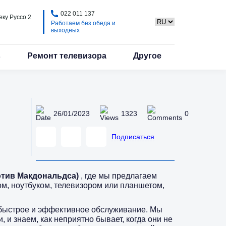
022 011 137
еку Руссо 2
Работаем без обеда и
выходных
в
Ремонт телевизора
Другое
26/01/2023
1323
0
Подписаться
ротив Макдональдса)
, где мы предлагаем
ом, ноутбуком, телевизором или планшетом,
 быстрое и эффективное обслуживание. Мы
и знаем, как неприятно бывает, когда они не