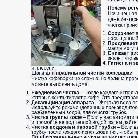
Почему рег
Нечищенная 
даже бактери
чистка прин
Сохраняет 
насыщенный и
Продлевает
масла могут
Снижает ри
значит, что 
Гигиена и з
и плесени.
Шаги для правильной чистки кофеварки
Чистка кофеварки не сложна, но должна пров
можете выполнить дома:
Ежедневная чистка
– После каждого использ
которые контактируют с кофе. Это предотвра
Декальцинация аппарата
– Жесткая вода ос
Используйте рекомендованные производителем
разбавленный водой, для очистки трубок.
Чистка группы кофе
– Если у вас автоматич
и промойте ее под теплой водой, затем дайте
Чистка поддона и паровой трубки
– Если в
трубку после каждого использования, чтобы п
Профессиональные услуги по чистке коф