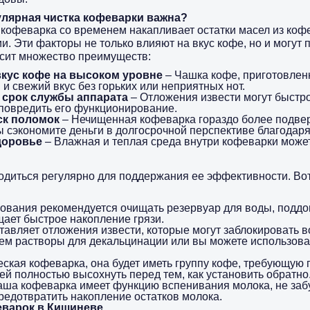
улярная чистка кофеварки важна?
кофеварка со временем накапливает остатки масел из кофе
и. Эти факторы не только влияют на вкус кофе, но и могут 
осит множество преимуществ:
вкус кофе на высоком уровне
– Чашка кофе, приготовленн
 свежий вкус без горьких или неприятных нот.
 срок службы аппарата
– Отложения извести могут быстр
 повредить его функционирование.
ск поломок
– Нечищенная кофеварка гораздо более подве
вы сэкономите деньги в долгосрочной перспективе благода
доровье
– Влажная и теплая среда внутри кофеварки может
одиться регулярно для поддержания ее эффективности. Вот
ования рекомендуется очищать резервуар для воды, поддо
щает быстрое накопление грязи.
тавляет отложения извести, которые могут заблокировать в
 растворы для декальцинации или вы можете использовать
еская кофеварка, она будет иметь группу кофе, требующую 
 ей полностью высохнуть перед тем, как установить обратно
аша кофеварка имеет функцию вспенивания молока, не забу
редотвратить накопление остатков молока.
еварок в Кишиневе