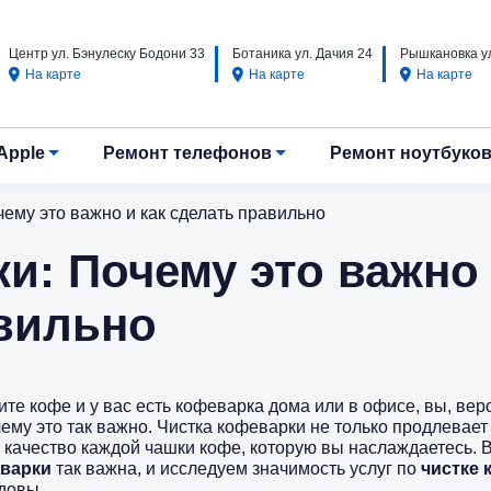
Центр ул. Бэнулеску Бодони 33
Ботаника ул. Дачия 24
Рышкановка ул
На карте
На карте
На карте
Apple
Ремонт телефонов
Ремонт ноутбуко
ему это важно и как сделать правильно
и: Почему это важно
авильно
те кофе и у вас есть кофеварка дома или в офисе, вы, веро
чему это так важно. Чистка кофеварки не только продлевает
качество каждой чашки кофе, которую вы наслаждаетесь. В
еварки
так важна, и исследуем значимость услуг по
чистке 
довы.