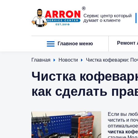
Сервис центр который
думает о клиенте
Ремонт 
Главное меню
Главная
Новости
Чистка кофеварки: Поч
Чистка кофеварк
как сделать пр
Если вы люби
чистить и по
оптимальное 
чистка коф
столице Мол