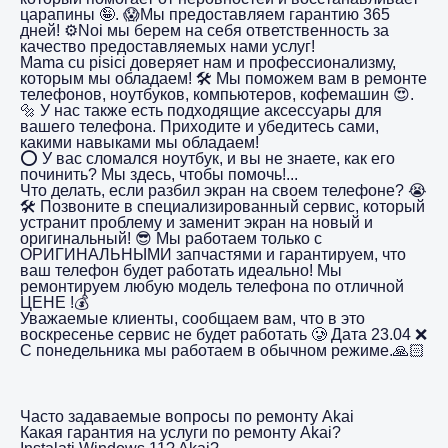
царапины 🤪. 😱Мы предоставляем гарантию 365
дней! ⚙️Noi мы берем на себя ответственность за
качество предоставляемых нами услуг!
Mama cu pisici доверяет нам и профессионализму,
которым мы обладаем! 🛠️ Мы поможем вам в ремонте
телефонов, ноутбуков, компьютеров, кофемашин 😍.
🔩 У нас также есть подходящие аксессуары для
вашего телефона. Приходите и убедитесь сами,
какими навыками мы обладаем!
⭕️ У вас сломался ноутбук, и вы не знаете, как его
починить? Мы здесь, чтобы помочь!...
Что делать, если разбил экран на своем телефоне? 😭
🛠️ Позвоните в специализированный сервис, который
устранит проблему и заменит экран на новый и
оригинальный! 😎 Мы работаем только с
ОРИГИНАЛЬНЫМИ запчастями и гарантируем, что
ваш телефон будет работать идеально! Мы
ремонтируем любую модель телефона по отличной
ЦЕНЕ !💰
Уважаемые клиенты, сообщаем вам, что в это
воскресенье сервис не будет работать 🥲 Дата 23.04 ❌
С понедельника мы работаем в обычном режиме.🙏🏻
Часто задаваемые вопросы по ремонту Akai
Какая гарантия на услуги по ремонту Akai?