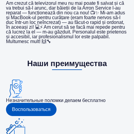
Am crezut că televizorul meu nu mai poate fi salvat și că
va trebui să-l arunc, dar băieții de la Arron Service l-au
reparat — funcționează din nou ca nou! 📺✨ Mi-am adus
și MacBook-ul pentru curățare (eram foarte nervos să-l
duc într-un loc neîncrezat) — au făcut-o rapid și ordonat,
în aceeași zi! 💻⚡️ Am cerut să se facă mai repede pentru
că lucrez la el — m-au găzduit. Personalul este prietenos
și accesibil, iar profesionalismul lor este palpabil.
Multumesc mult! 🙌🔧
Наши преимущества
Незначительные поломки делаем бесплатно
Воспользоваться