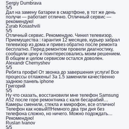
Sergiy Dumbrava
5/5
Дал на замену батареи в смартфоне, в тот же день
получи — работает отлично. Отличный сервис —
рекомендую!
Zurab Kosashvili
5/5
Отличный сервис. Рекомендую. Чинил телевизор.
Приемущества : гарантия 12 месяцев, курьер забрал
телевизор из дома и привез обратно после ремонта
бесплатно. Перед ремонтом провели диагностику,
сообщили цену и поинтересовались моим решением.
В общем и целом сервисом остался доволен.
Alexandr Chernyshev
5/5
Ребята профи! От звонка до завершения услуги! Все
процессы отлажены! За 1.5 заменили качественно
заднюю панель iphone
Григорий
5/5
Ну что сказать, восстановили мне телефон Samsung
A52 после горе ремонтника с каля бесарабий…
Камеры сменили, стекла и микрофон, все отлично!
Телефон как новый!!!Немного два три дня без
телефона сложно, но ничего. Можно подождать…
Рекомендую!
Ruslan Ivanov
5/5