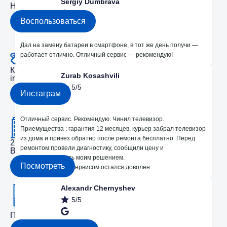
Sergiy Dumbrava
Незначительные поломки делаем бесплатно
5/5
Воспользоваться
Дал на замену батареи в смартфоне, в тот же день получи —
работает отлично. Отличный сервис — рекомендую!
Каждые месяц розыгрышы на бесплатный ремонт в
Zurab Kosashvili
instagram
5/5
Инстаграм
Отличный сервис. Рекомендую. Чинил телевизор.
Приемущества : гарантия 12 месяцев, курьер забрал телевизор
из дома и привез обратно после ремонта бесплатно. Перед
2 Офиса в Кишиневе
ремонтом провели диагностику, сообщили цену и
Bodoni 33 и Dacia 24
поинтересовались моим решением.
Посмотреть
В общем и целом сервисом остался доволен.
Alexandr Chernyshev
5/5
Получите подарок 250 лей на ремонт!