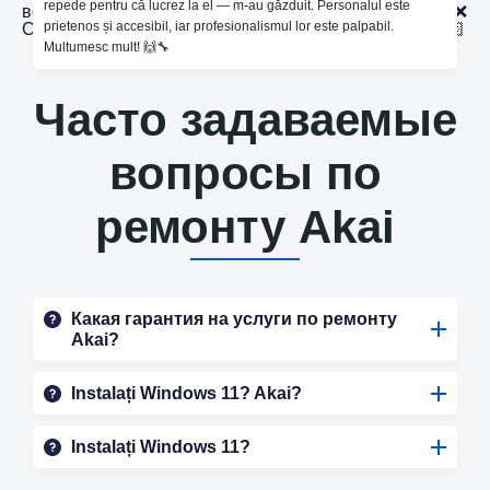
repede pentru că lucrez la el — m-au găzduit. Personalul este
воскресенье сервис не будет работать 🥲 Дата 23.04 ❌
prietenos și accesibil, iar profesionalismul lor este palpabil.
С понедельника мы работаем в обычном режиме.🙏🏻
Multumesc mult! 🙌🔧
Часто задаваемые
вопросы по
ремонту Akai
Какая гарантия на услуги по ремонту
Akai?
Instalați Windows 11? Akai?
Instalați Windows 11?