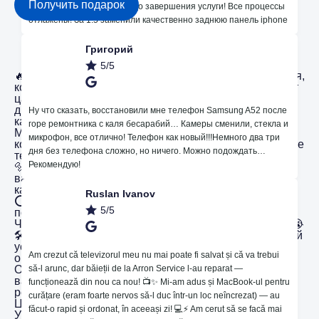
Получить подарок
Ребята профи! От звонка до завершения услуги! Все процессы
отлажены! За 1.5 заменили качественно заднюю панель iphone
Мы в Instagram
Григорий
5/5
🔥Нанесение пленки для защиты на основе гидрогеля,
который помогает от неровностей и восстанавливает
царапины 🤪. 😱Мы предоставляем гарантию 365
дней! ⚙️Noi мы берем на себя ответственность за
Ну что сказать, восстановили мне телефон Samsung A52 после
качество предоставляемых нами услуг!
горе ремонтника с каля бесарабий… Камеры сменили, стекла и
Mama cu pisici доверяет нам и профессионализму,
микрофон, все отлично! Телефон как новый!!!Немного два три
которым мы обладаем! 🛠️ Мы поможем вам в ремонте
дня без телефона сложно, но ничего. Можно подождать…
телефонов, ноутбуков, компьютеров, кофемашин 😍.
Рекомендую!
🔩 У нас также есть подходящие аксессуары для
вашего телефона. Приходите и убедитесь сами,
какими навыками мы обладаем!
Ruslan Ivanov
⭕️ У вас сломался ноутбук, и вы не знаете, как его
5/5
починить? Мы здесь, чтобы помочь!...
Что делать, если разбил экран на своем телефоне? 😭
🛠️ Позвоните в специализированный сервис, который
устранит проблему и заменит экран на новый и
Am crezut că televizorul meu nu mai poate fi salvat și că va trebui
оригинальный! 😎 Мы работаем только с
ОРИГИНАЛЬНЫМИ запчастями и гарантируем, что
să-l arunc, dar băieții de la Arron Service l-au reparat —
ваш телефон будет работать идеально! Мы
funcționează din nou ca nou! 📺✨ Mi-am adus și MacBook-ul pentru
ремонтируем любую модель телефона по отличной
curățare (eram foarte nervos să-l duc într-un loc neîncrezat) — au
ЦЕНЕ !💰
făcut-o rapid și ordonat, în aceeași zi! 💻⚡️ Am cerut să se facă mai
Уважаемые клиенты, сообщаем вам, что в это