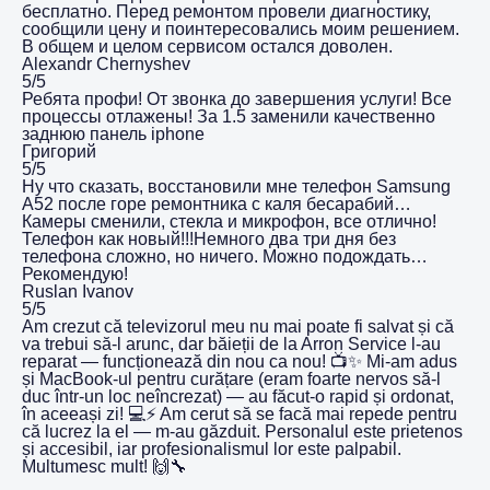
бесплатно. Перед ремонтом провели диагностику,
сообщили цену и поинтересовались моим решением.
В общем и целом сервисом остался доволен.
Alexandr Chernyshev
5/5
Ребята профи! От звонка до завершения услуги! Все
процессы отлажены! За 1.5 заменили качественно
заднюю панель iphone
Григорий
5/5
Ну что сказать, восстановили мне телефон Samsung
A52 после горе ремонтника с каля бесарабий…
Камеры сменили, стекла и микрофон, все отлично!
Телефон как новый!!!Немного два три дня без
телефона сложно, но ничего. Можно подождать…
Рекомендую!
Ruslan Ivanov
5/5
Am crezut că televizorul meu nu mai poate fi salvat și că
va trebui să-l arunc, dar băieții de la Arron Service l-au
reparat — funcționează din nou ca nou! 📺✨ Mi-am adus
și MacBook-ul pentru curățare (eram foarte nervos să-l
duc într-un loc neîncrezat) — au făcut-o rapid și ordonat,
în aceeași zi! 💻⚡️ Am cerut să se facă mai repede pentru
că lucrez la el — m-au găzduit. Personalul este prietenos
și accesibil, iar profesionalismul lor este palpabil.
Multumesc mult! 🙌🔧