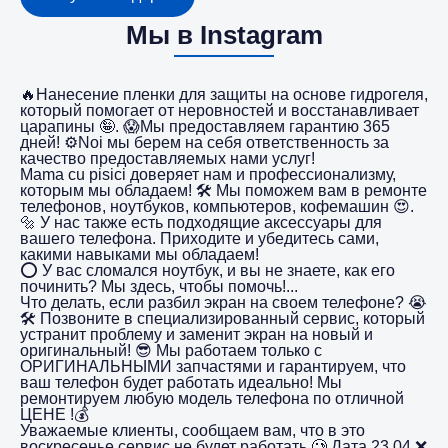
Мы в Instagram
🔥Нанесение пленки для защиты на основе гидрогеля,
который помогает от неровностей и восстанавливает
царапины 🤪. 😱Мы предоставляем гарантию 365
дней! ⚙️Noi мы берем на себя ответственность за
качество предоставляемых нами услуг!
Mama cu pisici доверяет нам и профессионализму,
которым мы обладаем! 🛠️ Мы поможем вам в ремонте
телефонов, ноутбуков, компьютеров, кофемашин 😍.
🔩 У нас также есть подходящие аксессуары для
вашего телефона. Приходите и убедитесь сами,
какими навыками мы обладаем!
⭕️ У вас сломался ноутбук, и вы не знаете, как его
починить? Мы здесь, чтобы помочь!...
Что делать, если разбил экран на своем телефоне? 😭
🛠️ Позвоните в специализированный сервис, который
устранит проблему и заменит экран на новый и
оригинальный! 😎 Мы работаем только с
ОРИГИНАЛЬНЫМИ запчастями и гарантируем, что
ваш телефон будет работать идеально! Мы
ремонтируем любую модель телефона по отличной
ЦЕНЕ !💰
Уважаемые клиенты, сообщаем вам, что в это
воскресенье сервис не будет работать 🥲 Дата 23.04 ❌